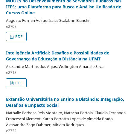
MOOCs no Desenvolvimento de Servidores Públicos nas
IFES: uma Plataforma para Busca e Análise Unificada de
Cursos Online
Augusto Fornari Veiras, Isaías Scalabrin Bianchi
e2708
PDF
Inteligência Artificial: Desafios e Possibilidades de
Governança da Educação a Distância na UFMT
Alexandre Martins dos Anjos, Wellington Amaral e Silva
e2718
PDF
Extensão Universitária no Ensino a Distância: Integração,
Desafios e Impacto Social
Nathalie Barbosa Reis Monteiro, Natacha Bertoia, Claudia Fernanda
Franceschi Klement, Karen Perrotta Lopes de Almeida Prado,
Alessandra Zago Dahmer, Miriam Rodrigues
e2722