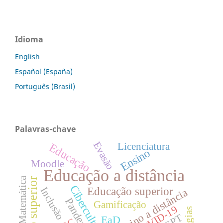
Idioma
English
Español (España)
Português (Brasil)
Palavras-chave
Evasão
Educação
Licenciatura
Ensino
Moodle
Educação a distância
Matemática
Ensino superior
Cibercultura
Educação superior
Inclusão
Ensino a distância
Pandemia
Gamificação
COVID-19
EaD