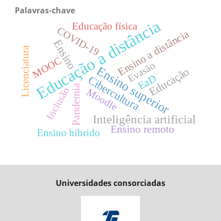
Palavras-chave
Educação a distância
Educação física
COVID-19
Ensino a distância
Ensino
Licenciatura
MOOC
Evasão
Ensino superior
Educação
EaD
Cibercultura
Pandemia
Inclusão
Moodle
Inteligência artificial
Ensino remoto
Ensino híbrido
Universidades consorciadas