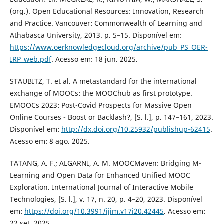
(org.). Open Educational Resources: Innovation, Research
and Practice. Vancouver: Commonwealth of Learning and
Athabasca University, 2013. p. 5–15. Disponível em:
https://www.oerknowledgecloud.org/archive/pub_PS_OER-
IRP_web.pdf
. Acesso em: 18 jun. 2025.
STAUBITZ, T. et al. A metastandard for the international
exchange of MOOCs: the MOOChub as first prototype.
EMOOCs 2023: Post-Covid Prospects for Massive Open
Online Courses - Boost or Backlash?, [S. l.], p. 147–161, 2023.
Disponível em:
http://dx.doi.org/10.25932/publishup-62415
.
Acesso em: 8 ago. 2025.
TATANG, A. F.; ALGARNI, A. M. MOOCMaven: Bridging M-
Learning and Open Data for Enhanced Unified MOOC
Exploration. International Journal of Interactive Mobile
Technologies, [S. l.], v. 17, n. 20, p. 4–20, 2023. Disponível
em:
https://doi.org/10.3991/ijim.v17i20.42445
. Acesso em:
22 set. 2025.