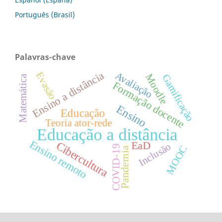
Português (Brasil)
Palavras-chave
Ensino a distância
Evasão
Avaliação
Moodle
Gamificação
Matemática
Formação docente
Ensino
Educação
Teoria ator-rede
Educação a distância
Ensino remoto
EaD
Cibercultura
Inclusão
COVID-19
MOOC
Pandemia