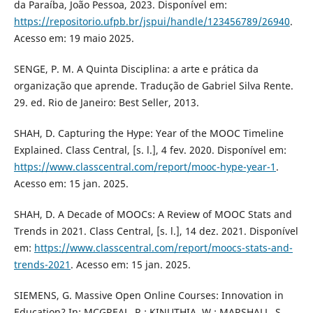
da Paraíba, João Pessoa, 2023. Disponível em:
https://repositorio.ufpb.br/jspui/handle/123456789/26940
.
Acesso em: 19 maio 2025.
SENGE, P. M. A Quinta Disciplina: a arte e prática da
organização que aprende. Tradução de Gabriel Silva Rente.
29. ed. Rio de Janeiro: Best Seller, 2013.
SHAH, D. Capturing the Hype: Year of the MOOC Timeline
Explained. Class Central, [s. l.], 4 fev. 2020. Disponível em:
https://www.classcentral.com/report/mooc-hype-year-1
.
Acesso em: 15 jan. 2025.
SHAH, D. A Decade of MOOCs: A Review of MOOC Stats and
Trends in 2021. Class Central, [s. l.], 14 dez. 2021. Disponível
em:
https://www.classcentral.com/report/moocs-stats-and-
trends-2021
. Acesso em: 15 jan. 2025.
SIEMENS, G. Massive Open Online Courses: Innovation in
Education? In: MCGREAL, R.; KINUTHIA, W.; MARSHALL, S.