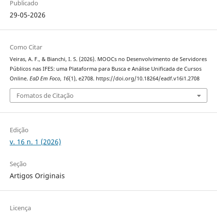
Publicado
29-05-2026
Como Citar
Veiras, A. F., & Bianchi, I. S. (2026). MOOCs no Desenvolvimento de Servidores
Públicos nas IFES: uma Plataforma para Busca e Análise Unificada de Cursos
Online.
EaD Em Foco
,
16
(1), e2708. https://doi.org/10.18264/eadf.v16i1.2708
Fomatos de Citação
Edição
v. 16 n. 1 (2026)
Seção
Artigos Originais
Licença