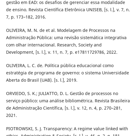
gestão em EAD: os desafios de gerenciar essa modalidade
de ensino. Revista Científica Eletrônica UNISEB, [s. l.], v. 7, n.
7, p. 173–182, 2016.
OLIVEIRA, M. N. de et al. Modelagem de Processos na
Administração Pública: uma revisão sistemática integrativa
com olhar internacional. Research, Society and
Development, [s. l.], v. 11, n. 7, p. e17811729786, 2022.
OLIVEIRA, L. C. de. Política pública educacional como
estratégia de programa de governo: o sistema Universidade
Aberta do Brasil (UAB). [s. l.], 2019.
ORVIEDO, S. K.; JULIATTO, D. L. Gestão de processos no
serviço público: uma análise bibliométrica. Revista Brasileira
de Administração Científica, [s. l.], v. 12, n. 4, p. 270–281,
2021.
PIOTROWSKI, S. J. Transparency: A regime value linked with
ethics. Administration & Society, [s. l.], v. 46, n. 2, p. 181–