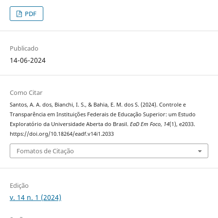
PDF
Publicado
14-06-2024
Como Citar
Santos, A. A. dos, Bianchi, I. S., & Bahia, E. M. dos S. (2024). Controle e
Transparência em Instituições Federais de Educação Superior: um Estudo
Exploratório da Universidade Aberta do Brasil.
EaD Em Foco
,
14
(1), e2033.
https://doi.org/10.18264/eadf.v14i1.2033
Fomatos de Citação
Edição
v. 14 n. 1 (2024)