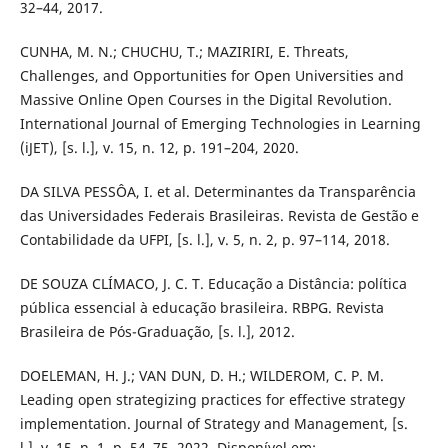
32–44, 2017.
CUNHA, M. N.; CHUCHU, T.; MAZIRIRI, E. Threats,
Challenges, and Opportunities for Open Universities and
Massive Online Open Courses in the Digital Revolution.
International Journal of Emerging Technologies in Learning
(iJET), [s. l.], v. 15, n. 12, p. 191–204, 2020.
DA SILVA PESSÔA, I. et al. Determinantes da Transparência
das Universidades Federais Brasileiras. Revista de Gestão e
Contabilidade da UFPI, [s. l.], v. 5, n. 2, p. 97–114, 2018.
DE SOUZA CLÍMACO, J. C. T. Educação a Distância: política
pública essencial à educação brasileira. RBPG. Revista
Brasileira de Pós-Graduação, [s. l.], 2012.
DOELEMAN, H. J.; VAN DUN, D. H.; WILDEROM, C. P. M.
Leading open strategizing practices for effective strategy
implementation. Journal of Strategy and Management, [s.
l.], v. 15, n. 1, p. 54–75, 2022. Disponível em: