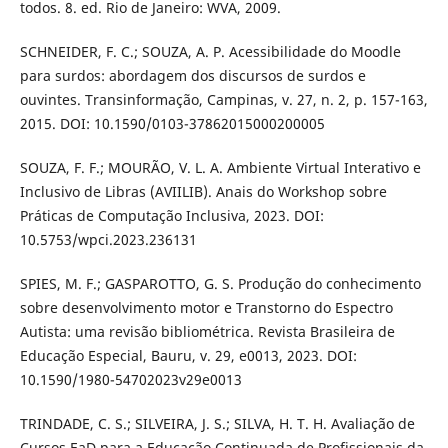
todos. 8. ed. Rio de Janeiro: WVA, 2009.
SCHNEIDER, F. C.; SOUZA, A. P. Acessibilidade do Moodle
para surdos: abordagem dos discursos de surdos e
ouvintes. Transinformação, Campinas, v. 27, n. 2, p. 157-163,
2015. DOI: 10.1590/0103-37862015000200005
SOUZA, F. F.; MOURÃO, V. L. A. Ambiente Virtual Interativo e
Inclusivo de Libras (AVIILIB). Anais do Workshop sobre
Práticas de Computação Inclusiva, 2023. DOI:
10.5753/wpci.2023.236131
SPIES, M. F.; GASPAROTTO, G. S. Produção do conhecimento
sobre desenvolvimento motor e Transtorno do Espectro
Autista: uma revisão bibliométrica. Revista Brasileira de
Educação Especial, Bauru, v. 29, e0013, 2023. DOI:
10.1590/1980-54702023v29e0013
TRINDADE, C. S.; SILVEIRA, J. S.; SILVA, H. T. H. Avaliação de
Cursos EaD para a Educação Continuada de Profissionais da