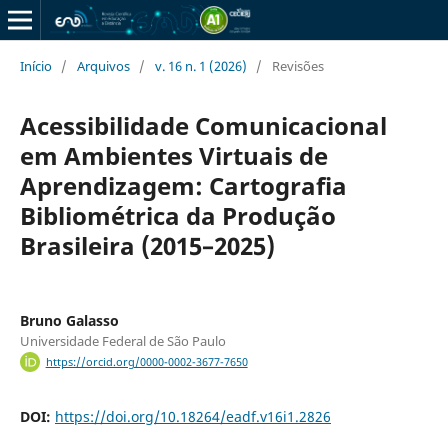
Início
/
Arquivos
/
v. 16 n. 1 (2026)
/
Revisões
Acessibilidade Comunicacional
em Ambientes Virtuais de
Aprendizagem: Cartografia
Bibliométrica da Produção
Brasileira (2015–2025)
Bruno Galasso
Universidade Federal de São Paulo
https://orcid.org/0000-0002-3677-7650
DOI:
https://doi.org/10.18264/eadf.v16i1.2826