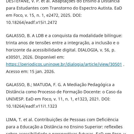
DESTEFANE, V. P. et al. Adaptações do Ensino a Distância
para Estudantes com Transtorno do Espectro Autista. EaD
em Foco, v. 15, n. 1, e2472, 2025. DOI:
10.18264/eadf.v15i1.2472
GALASSO, B. A LDB e a conquista da modalidade bilíngue:
trinta anos de tensões entre a integração, a inclusão e o
horizonte da acessibilidade digital. DIALOGIA, v. 56, p.
e30501, 2026. Disponível em:
https://periodicos.uninove.br/dialogia/article/view/30501
.
Acesso em: 15 jan. 2026.
GALASSO, B.; MATUDA, F. G. A Mediação Pedagógica a
Distância como Processo de Formação Docente: o Caso da
UNIVESP. EaD em Foco, v. 11, n. 1, e1323, 2021. DOI:
10.18264/eadf.v11i1.1323
LIMA, T. et al. Contribuições de Pessoas com Deficiência
para a Educação a Distância no Ensino Superior: reflexões
sobre acessibilidade e perspectivas futuras. EaD em Foco, v.