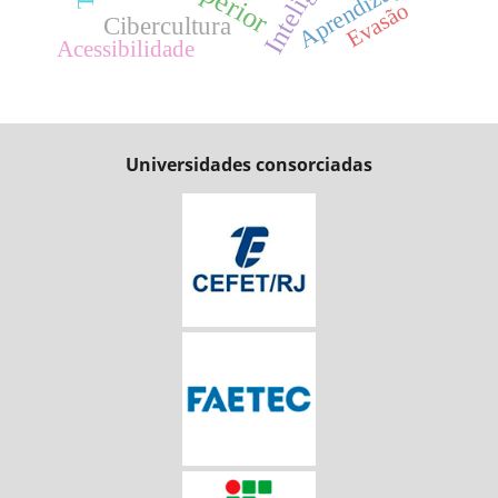
Aprendizagem
Evasão
Cibercultura
Acessibilidade
Universidades consorciadas