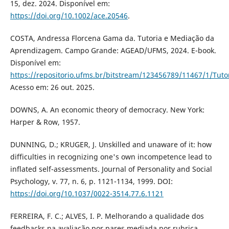
15, dez. 2024. Disponível em:
https://doi.org/10.1002/ace.20546
.
COSTA, Andressa Florcena Gama da. Tutoria e Mediação da
Aprendizagem. Campo Grande: AGEAD/UFMS, 2024. E-book.
Disponível em:
https://repositorio.ufms.br/bitstream/123456789/11467/1
Acesso em: 26 out. 2025.
DOWNS, A. An economic theory of democracy. New York:
Harper & Row, 1957.
DUNNING, D.; KRUGER, J. Unskilled and unaware of it: how
difficulties in recognizing one's own incompetence lead to
inflated self-assessments. Journal of Personality and Social
Psychology, v. 77, n. 6, p. 1121-1134, 1999. DOI:
https://doi.org/10.1037/0022-3514.77.6.1121
FERREIRA, F. C.; ALVES, I. P. Melhorando a qualidade dos
feedbacks na avaliação por pares mediada por rubrica.