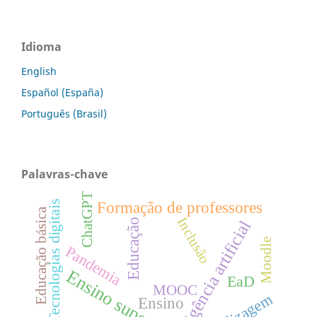
Idioma
English
Español (España)
Português (Brasil)
Palavras-chave
ChatGPT
Tecnologias digitais
Formação de professores
Educação básica
Inclusão
Educação
Inteligência artificial
Moodle
Pandemia
Ensino superior
EaD
MOOC
Ensino