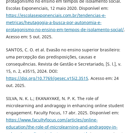
protagonismo no ensino em tempos de isolamento social.
Escolas Exponenciais, 12 maio 2020. Disponível em:
https://escolasexponenciais.com.br/tendencias-e-
metricas/heutagogia-a-busca-por-autonomia-e-
protagonismo-no-ensino-em-tempos-de-isolamento-social/
.
Acesso em: 5 out. 2025.
SANTOS, C. O. et al. Evasão no ensino superior brasileiro:
uma percepção das predisposições, causas e
consequências. Revista de Gestão e Secretariado, [S. l.], v.
15, n. 2, e3515, 2024. DOI:
https://doi.org/10.7769/gesec.v15i2.3515
. Acesso em: 24
out. 2025.
SILVA, N. K. L.; EKANAYAKE, N. P. K. The role of
microlearning and andragogy in enhancing online student
engagement. Faculty Focus, 17 abr. 2025. Disponível em:
https://www.facultyfocus.com/articles/online-
education/the-role-of-microlearning-and-andragogy-in-