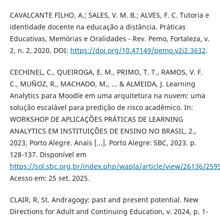
CAVALCANTE FILHO, A.; SALES, V. M. B.; ALVES, F. C. Tutoria e
identidade docente na educação a distância. Práticas
Educativas, Memórias e Oralidades - Rev. Pemo, Fortaleza, v.
2, n. 2, 2020. DOI:
https://doi.org/10.47149/pemo.v2i2.3632
.
CECHINEL, C., QUEIROGA, E. M., PRIMO, T. T., RAMOS, V. F.
C., MUÑOZ, R., MACHADO, M., ... & ALMEIDA, J. Learning
Analytics para Moodle em uma arquitetura na nuvem: uma
solução escalável para predição de risco acadêmico. In:
WORKSHOP DE APLICAÇÕES PRÁTICAS DE LEARNING
ANALYTICS EM INSTITUIÇÕES DE ENSINO NO BRASIL, 2.,
2023, Porto Alegre. Anais [...]. Porto Alegre: SBC, 2023. p.
128-137. Disponível em
https://sol.sbc.org.br/index.php/wapla/article/view/26136/259
Acesso em: 25 set. 2025.
CLAIR, R. St. Andragogy: past and present potential. New
Directions for Adult and Continuing Education, v. 2024, p. 1-