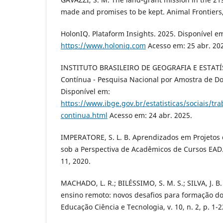
made and promises to be kept. Animal Frontiers, v
HolonIQ. Plataform Insights. 2025. Disponível e
https://www.holoniq.com
Acesso em: 25 abr. 20
INSTITUTO BRASILEIRO DE GEOGRAFIA E ESTATÍS
Contínua - Pesquisa Nacional por Amostra de Do
Disponível em:
https://www.ibge.gov.br/estatisticas/sociais/t
continua.html
Acesso em: 24 abr. 2025.
IMPERATORE, S. L. B. Aprendizados em Projetos 
sob a Perspectiva de Acadêmicos de Cursos EAD. 
11, 2020.
MACHADO, L. R.; BILÉSSIMO, S. M. S.; SILVA, J. B
ensino remoto: novos desafios para formação do
Educação Ciência e Tecnologia, v. 10, n. 2, p. 1-2