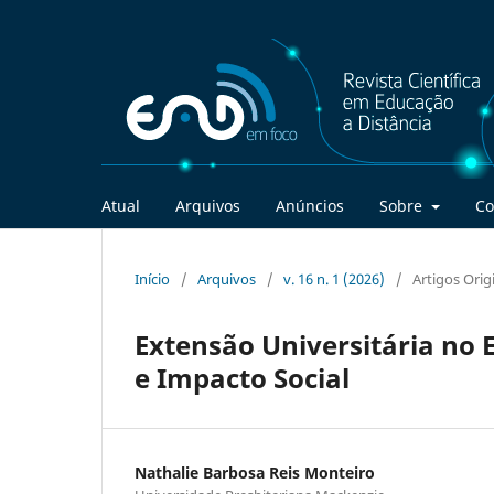
Atual
Arquivos
Anúncios
Sobre
Co
Início
/
Arquivos
/
v. 16 n. 1 (2026)
/
Artigos Orig
Extensão Universitária no E
e Impacto Social
Nathalie Barbosa Reis Monteiro