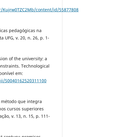
her/Kujrw0TZC2Mb/content/id/55877808
ticas pedagógicas na
a UFG, v. 20, n. 26, p. 1-
on of the university: a
onstraints. Technological
sponível em:
/pii/S0040162520311100
e método que integra
nos cursos superiores
ão, v. 13, n. 15, p. 111-
st century: promises