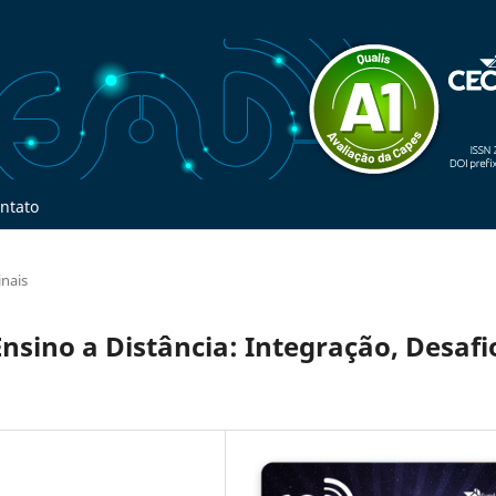
ntato
inais
nsino a Distância: Integração, Desafi