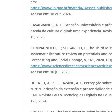
em:
https://www.in.gov.br/materia/-/asset_publis
Acesso em: 18 out. 2024.
CASAGRANDE, A. L. Extensão universitária e prá
escola da cultura digital: uma experiência. Revist
19, 2020.
COMPAGNUCCI, L.; SPIGARELLI, F. The Third Missi
systematic literature review on potentials and c
Forecasting and Social Change, v. 161, 2020. Di
https://www.sciencedirect.com/science/article
Acesso em: 10 jul. 2025.
DUCATTI, A. P. S.; CAZANE, A. L. Percepção sobr
curricularização da extensão e presencialidade 
EAD. Revista EaD & Tecnologias Digitais na Educaç
123, 2024.
GAVAZZI, S. M. The land-grant mission in the 21