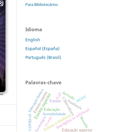
Para Bibliotecários
Idioma
English
Español (España)
Português (Brasil)
Palavras-chave
Educação básica
Ensino remoto
Inclusão
EaD
Ensino superior
MOOC
Cibercultura
Ensino
Pandemia
Inteligência artificial
Educação
Acessibilidade
Ensino a distância
COVID-19
Evasão
Tecnologia
Moodle
Educação superior