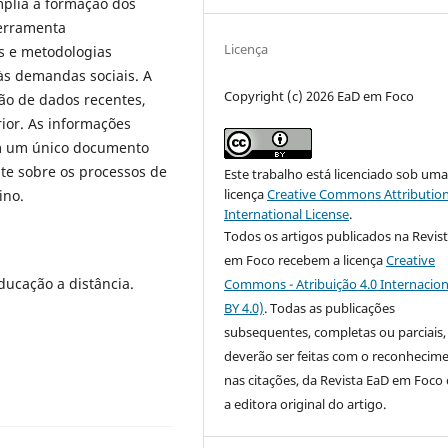
mplia a formação dos
ferramenta
Licença
as e metodologias
s demandas sociais. A
Copyright (c) 2026 EaD em Foco
ção de dados recentes,
rior. As informações
em um único documento
te sobre os processos de
Este trabalho está licenciado sob um
licença
Creative Commons Attribution
ino.
International License
.
Todos os artigos publicados na Revis
em Foco recebem a licença
Creative
ducação a distância.
Commons - Atribuição 4.0 Internacion
BY 4.0)
. Todas as publicações
subsequentes, completas ou parciais,
deverão ser feitas com o reconhecim
nas citações, da Revista EaD em Foc
a editora original do artigo.