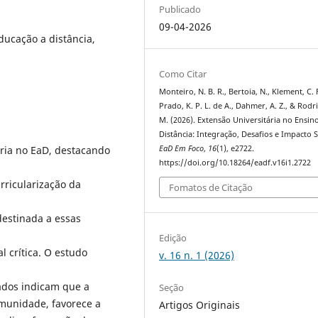
Publicado
09-04-2026
ducação a distância,
Como Citar
Monteiro, N. B. R., Bertoia, N., Klement, C. F
Prado, K. P. L. de A., Dahmer, A. Z., & Rodr
M. (2026). Extensão Universitária no Ensin
Distância: Integração, Desafios e Impacto S
ária no EaD, destacando
EaD Em Foco
,
16
(1), e2722.
https://doi.org/10.18264/eadf.v16i1.2722
rricularização da
Fomatos de Citação
destinada a essas
Edição
l crítica. O estudo
v. 16 n. 1 (2026)
tados indicam que a
Seção
munidade, favorece a
Artigos Originais