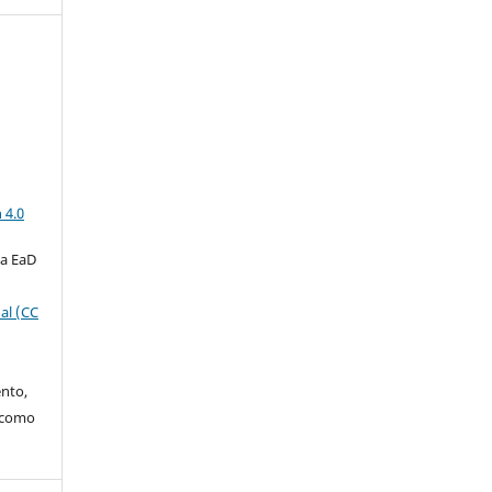
a
 4.0
ta EaD
al (CC
ento,
o como