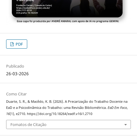
PDF
Publicado
26-03-2026
Como Citar
Duarte, S. R., & Macêdo, K. B. (2026). A Precarização do Trabalho Docente na
EaD e a Psicodinâmica do Trabalho: uma Revisão Bibliométrica.
EaD Em Foco
,
16
(1), e2710. https://doi.org/10.18264/eadf.v16i1.2710
Fomatos de Citação