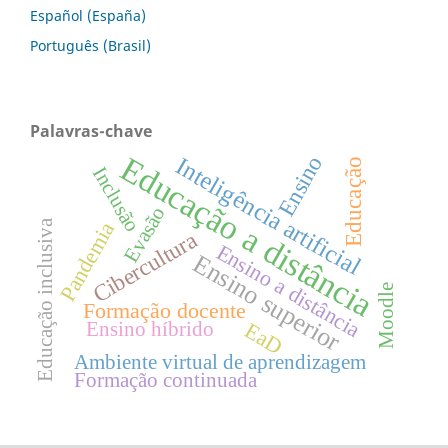
Español (España)
Português (Brasil)
Palavras-chave
Educação a distância
Ensino
Inteligência artificial
Educação
Inclusão
Evasão
Educação inclusiva
Pandemia
Cibercultura
Ensino a distância
Ensino superior
Moodle
Formação docente
EaD
Ensino híbrido
Ambiente virtual de aprendizagem
Formação continuada