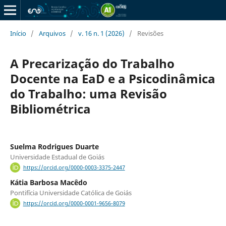
Início
/
Arquivos
/
v. 16 n. 1 (2026)
/
Revisões
A Precarização do Trabalho
Docente na EaD e a Psicodinâmica
do Trabalho: uma Revisão
Bibliométrica
Suelma Rodrigues Duarte
Universidade Estadual de Goiás
https://orcid.org/0000-0003-3375-2447
Kátia Barbosa Macêdo
Pontifícia Universidade Católica de Goiás
https://orcid.org/0000-0001-9656-8079