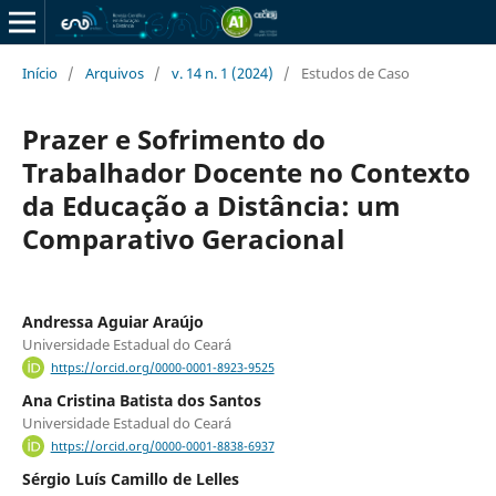
Início
/
Arquivos
/
v. 14 n. 1 (2024)
/
Estudos de Caso
Prazer e Sofrimento do
Trabalhador Docente no Contexto
da Educação a Distância: um
Comparativo Geracional
Andressa Aguiar Araújo
Universidade Estadual do Ceará
https://orcid.org/0000-0001-8923-9525
Ana Cristina Batista dos Santos
Universidade Estadual do Ceará
https://orcid.org/0000-0001-8838-6937
Sérgio Luís Camillo de Lelles