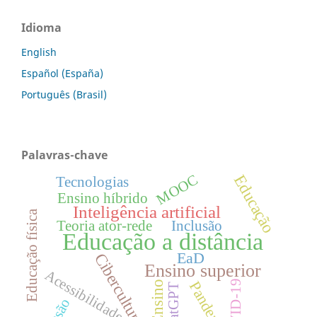
Idioma
English
Español (España)
Português (Brasil)
Palavras-chave
Educação
MOOC
Tecnologias
Ensino híbrido
Inteligência artificial
Educação física
Teoria ator-rede
Inclusão
Educação a distância
EaD
Cibercultura
Ensino superior
Acessibilidade
Pandemia
COVID-19
Ensino
ChatGPT