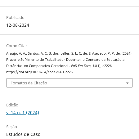
Publicado
12-08-2024
Como Citar
Araújo, A. A., Santos, A. C. B. dos, Lelles, S. L. C. de, & Azevedo, P. P. de. (2024).
Prazer e Sofrimento do Trabalhador Docente no Contexto da Educação a
Distância: um Comparativo Geracional .
EaD Em Foco
,
14
(1), e2226.
https://doi.org/10.18264/eadf.v14i1.2226
Fomatos de Citação
Edição
v. 14 n. 1 (2024)
Seção
Estudos de Caso