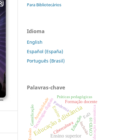
Para Bibliotecários
Idioma
English
Español (España)
Português (Brasil)
Palavras-chave
Práticas pedagógicas
Acessibilidade
Tecnologias digitais
Formação docente
Pandemia
Educação a distância
Gamificação
Educação matemática
Ensino
EaD
Educação
COVID-19
Cibercultura
Inclusão
Evasão
Ensino superior