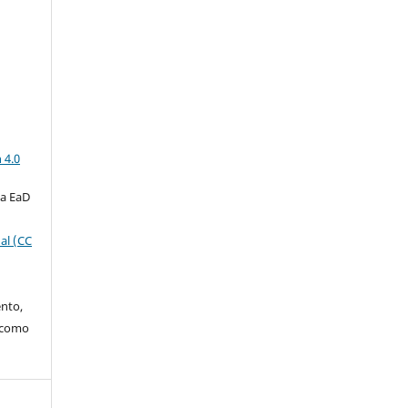
a
 4.0
ta EaD
al (CC
ento,
o como