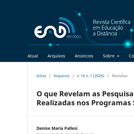
Atual
Arquivos
Anúncios
Sobre
Co
Início
/
Arquivos
/
v. 16 n. 1 (2026)
/
Revisões
O que Revelam as Pesquis
Realizadas nos Programas 
Denise Maria Pallesi