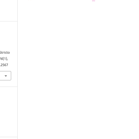
tricto
16
(1),
.2567