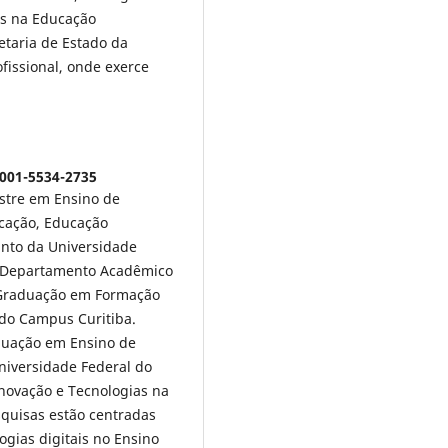
as na Educação
etaria de Estado da
fissional, onde exerce
0001-5534-2735
stre em Ensino de
ucação, Educação
unto da Universidade
o Departamento Acadêmico
-Graduação em Formação
 do Campus Curitiba.
duação em Ensino de
iversidade Federal do
novação e Tecnologias na
quisas estão centradas
gias digitais no Ensino