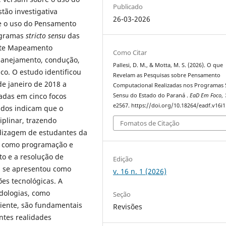
Publicado
ão investigativa
26-03-2026
e o uso do Pensamento
ogramas
stricto sensu
das
Este Mapeamento
Como Citar
planejamento, condução,
Pallesi, D. M., & Motta, M. S. (2026). O que
ico. O estudo identificou
Revelam as Pesquisas sobre Pensamento
de janeiro de 2018 a
Computacional Realizadas nos Programas S
zadas em cinco focos
Sensu do Estado do Paraná .
EaD Em Foco
,
e2567. https://doi.org/10.18264/eadf.v16i1
tados indicam que o
iplinar, trazendo
Fomatos de Citação
ndizagem de estudantes da
s, como programação e
to e a resolução de
Edição
 se apresentou como
v. 16 n. 1 (2026)
ões tecnológicas. A
dologias, como
Seção
iente, são fundamentais
Revisões
entes realidades