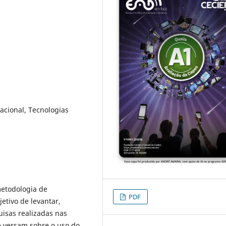
cional, Tecnologias
metodologia de
PDF
etivo de levantar,
isas realizadas nas
e versam sobre o uso do