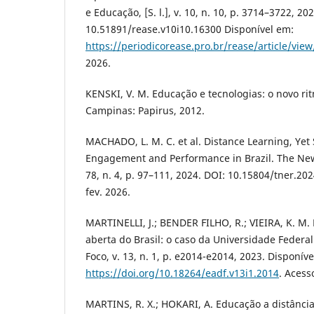
e Educação, [S. l.], v. 10, n. 10, p. 3714–3722, 20
10.51891/rease.v10i10.16300 Disponível em:
https://periodicorease.pro.br/rease/article/vie
2026.
KENSKI, V. M. Educação e tecnologias: o novo ri
Campinas: Papirus, 2012.
MACHADO, L. M. C. et al. Distance Learning, Yet
Engagement and Performance in Brazil. The New
78, n. 4, p. 97–111, 2024. DOI: 10.15804/tner.202
fev. 2026.
MARTINELLI, J.; BENDER FILHO, R.; VIEIRA, K. M.
aberta do Brasil: o caso da Universidade Federa
Foco, v. 13, n. 1, p. e2014-e2014, 2023. Disponív
https://doi.org/10.18264/eadf.v13i1.2014
. Acess
MARTINS, R. X.; HOKARI, A. Educação a distânci