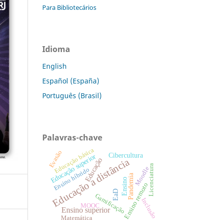
Para Bibliotecários
Idioma
English
Español (España)
Português (Brasil)
Palavras-chave
Educação básica
Evasão
Cibercultura
Educação superior
Educação a distância
Educação
Licenciatura
Moodle
Ensino híbrido
Pandemia
Ensino
Ensino remoto
EaD
Gamificação
Inclusão
MOOC
Ensino superior
Matemática