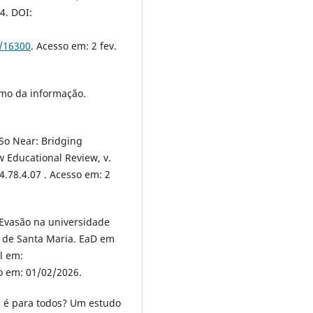
24. DOI:
w/16300
. Acesso em: 2 fev.
tmo da informação.
 So Near: Bridging
 Educational Review, v.
4.78.4.07 . Acesso em: 2
 Evasão na universidade
l de Santa Maria. EaD em
el em:
o em: 01/02/2026.
a é para todos? Um estudo