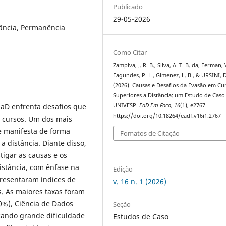
Publicado
29-05-2026
tância, Permanência
Como Citar
Zampiva, J. R. B., Silva, A. T. B. da, Ferman, 
Fagundes, P. L., Gimenez, L. B., & URSINI, D
(2026). Causas e Desafios da Evasão em Cu
Superiores a Distância: um Estudo de Caso
EaD enfrenta desafios que
UNIVESP.
EaD Em Foco
,
16
(1), e2767.
https://doi.org/10.18264/eadf.v16i1.2767
 cursos. Um dos mais
e manifesta de forma
Fomatos de Citação
 a distância. Diante disso,
tigar as causas e os
istância, com ênfase na
Edição
resentaram índices de
v. 16 n. 1 (2026)
. As maiores taxas foram
0%), Ciência de Dados
Seção
cando grande dificuldade
Estudos de Caso