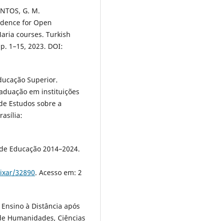
ANTOS, G. M.
idence for Open
Maria courses. Turkish
 p. 1–15, 2023. DOI:
ducação Superior.
aduação em instituições
 de Estudos sobre a
asília:
 de Educação 2014–2024.
aixar/32890
. Acesso em: 2
 Ensino à Distância após
 de Humanidades, Ciências