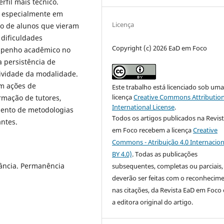
fil mais técnico.
, especialmente em
Licença
ão de alunos que vieram
 dificuldades
Copyright (c) 2026 EaD em Foco
empenho acadêmico no
 persistência de
ividade da modalidade.
m ações de
Este trabalho está licenciado sob um
licença
Creative Commons Attribution
mação de tutores,
International License
.
mento de metodologias
Todos os artigos publicados na Revis
ntes.
em Foco recebem a licença
Creative
Commons - Atribuição 4.0 Internacion
BY 4.0)
. Todas as publicações
tância. Permanência
subsequentes, completas ou parciais,
deverão ser feitas com o reconhecim
nas citações, da Revista EaD em Foc
a editora original do artigo.