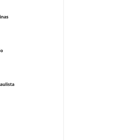
inas
lo
aulista