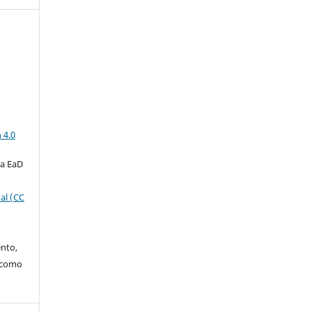
a
 4.0
ta EaD
al (CC
ento,
o como