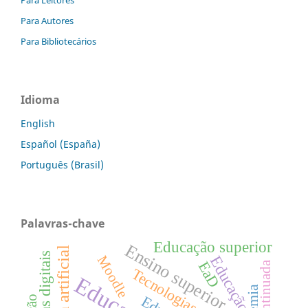
Para Leitores
Para Autores
Para Bibliotecários
Idioma
English
Español (España)
Português (Brasil)
Palavras-chave
Educação superior
Ensino superior
Moodle
Educação
EaD
Tecnologias digitais