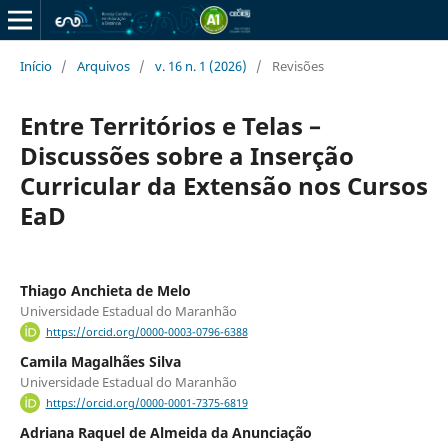
Início
/
Arquivos
/
v. 16 n. 1 (2026)
/
Revisões
Entre Territórios e Telas –
Discussões sobre a Inserção
Curricular da Extensão nos Cursos
EaD
Thiago Anchieta de Melo
Universidade Estadual do Maranhão
https://orcid.org/0000-0003-0796-6388
Camila Magalhães Silva
Universidade Estadual do Maranhão
https://orcid.org/0000-0001-7375-6819
Adriana Raquel de Almeida da Anunciação