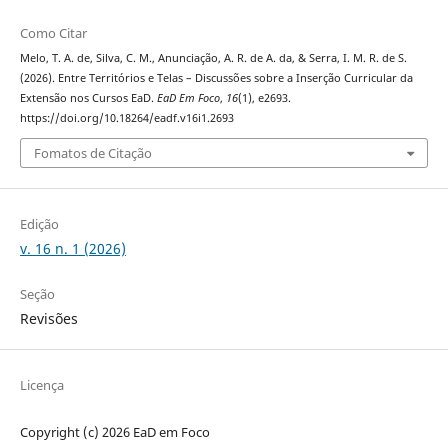
Como Citar
Melo, T. A. de, Silva, C. M., Anunciação, A. R. de A. da, & Serra, I. M. R. de S.
(2026). Entre Territórios e Telas – Discussões sobre a Inserção Curricular da
Extensão nos Cursos EaD.
EaD Em Foco
,
16
(1), e2693.
https://doi.org/10.18264/eadf.v16i1.2693
Fomatos de Citação
Edição
v. 16 n. 1 (2026)
Seção
Revisões
Licença
Copyright (c) 2026 EaD em Foco