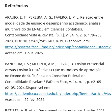
Referências
ARAUJO, E. F.; PEREIRA, A. G.; FÁVERO, L. P. L. Relação entre
modalidade de ensino e desempenho acadêmico: análise
multiníveldo do ENADE em Ciências Contábeis.
Contabilidade Vista & Revista, [S. l.], v. 34, n. 2, p. 179–203,
2023. DOI: 10.22561/cvr.v34i2.7639. Disponível em:
https://revistas.face.ufmg.br/index.php/contabilidadevistaerev
Acesso em: 1 out. 2025.
BANDEIRA, L.S.; MEURER, A.M.; SILVA, J.B. Ensino Presencial
versus Ensino à Distância: O Que os Índices de Aprovação
no Exame de Suficiência do Conselho Federal de
Contabilidade Revelam? EaD em Foco, v. 14, n. 1, p. e2105-
e2105, 2024.Disponível em:
https://eademfoco.cecierj.edu.br/index.php/Revista/article/vi
Acesso em: 29 fev. 2024.
BATISTA, A. B. et al. Desempenho discente nos Enades 2009