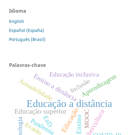
Idioma
English
Español (España)
Português (Brasil)
Palavras-chave
Educação inclusiva
Ensino a distância
Aprendizagem
Acessibilidade
Inclusão
Educação a distância
Educação
Educação superior
Cibercultura
MOOC
EaD
Ensino
Tecnologia
Pandemia
Evasão