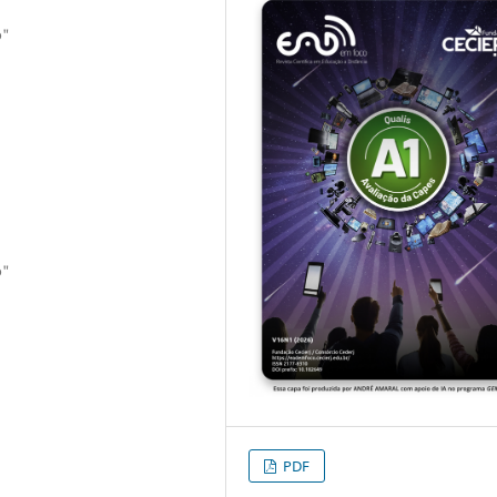
o"
o"
PDF