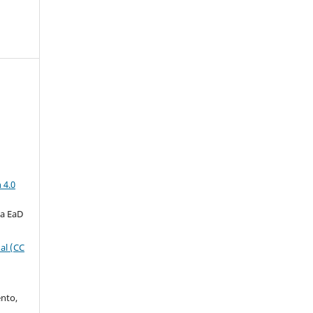
a
 4.0
ta EaD
al (CC
ento,