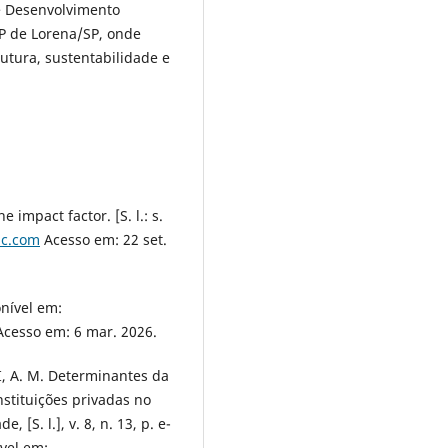
e Desenvolvimento
P de Lorena/SP, onde
trutura, sustentabilidade e
 impact factor. [S. l.: s.
ic.com
Acesso em: 22 set.
onível em:
cesso em: 6 mar. 2026.
, A. M. Determinantes da
stituições privadas no
, [S. l.], v. 8, n. 13, p. e-
ível em: