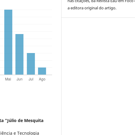
nas citações, da Revista EaD em Foc
a editora original do artigo.
ta "Júlio de Mesquita
iência e Tecnologia