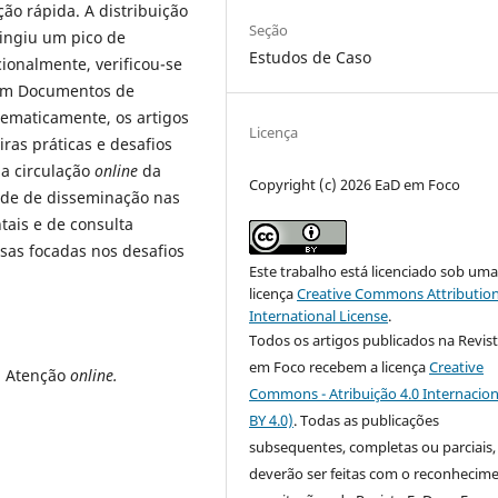
o rápida. A distribuição
Seção
tingiu um pico de
Estudos de Caso
ionalmente, verificou-se
 em Documentos de
 Tematicamente, os artigos
Licença
ras práticas e desafios
a circulação
online
da
Copyright (c) 2026 EaD em Foco
ade de disseminação nas
tais e de consulta
as focadas nos desafios
Este trabalho está licenciado sob um
licença
Creative Commons Attribution
International License
.
Todos os artigos publicados na Revis
em Foco recebem a licença
Creative
. Atenção
online.
Commons - Atribuição 4.0 Internacion
BY 4.0)
. Todas as publicações
subsequentes, completas ou parciais,
deverão ser feitas com o reconhecim