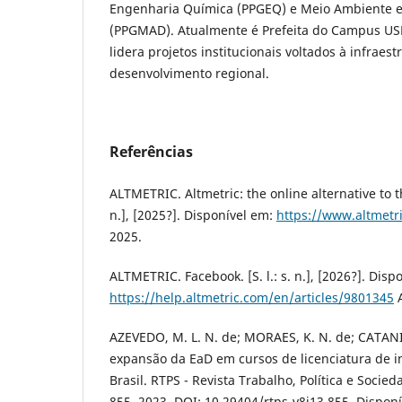
Engenharia Química (PPGEQ) e Meio Ambiente 
(PPGMAD). Atualmente é Prefeita do Campus US
lidera projetos institucionais voltados à infraes
desenvolvimento regional.
Referências
ALTMETRIC. Altmetric: the online alternative to the
n.], [2025?]. Disponível em:
https://www.altmetr
2025.
ALTMETRIC. Facebook. [S. l.: s. n.], [2026?]. Disp
https://help.altmetric.com/en/articles/9801345
A
AZEVEDO, M. L. N. de; MORAES, K. N. de; CATANI
expansão da EaD em cursos de licenciatura de in
Brasil. RTPS - Revista Trabalho, Política e Sociedade
855, 2023. DOI: 10.29404/rtps-v8i13.855. Dispon