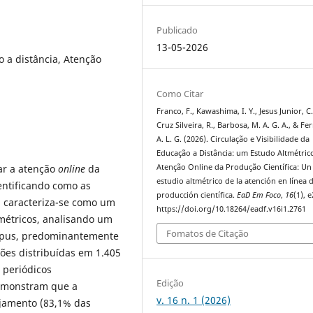
Publicado
13-05-2026
o a distância, Atenção
Como Citar
Franco, F., Kawashima, I. Y., Jesus Junior, C.
Cruz Silveira, R., Barbosa, M. A. G. A., & Fer
A. L. G. (2026). Circulação e Visibilidade da
Educação a Distância: um Estudo Altmétric
ar a atenção
online
da
Atenção Online da Produção Científica: Un
estudio altmétrico de la atención en línea d
entificando como as
producción científica.
EaD Em Foco
,
16
(1), 
a caracteriza-se como um
https://doi.org/10.18264/eadf.v16i1.2761
métricos, analisando um
Fomatos de Citação
Scopus, predominantemente
es distribuídas em 1.405
s periódicos
Edição
demonstram que a
v. 16 n. 1 (2026)
jamento (83,1% das