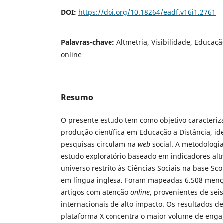
DOI:
https://doi.org/10.18264/eadf.v16i1.2761
Palavras-chave:
Altmetria, Visibilidade, Educaçã
online
Resumo
O presente estudo tem como objetivo caracteriz
produção científica em Educação a Distância, id
pesquisas circulam na
web
social. A metodologi
estudo exploratório baseado em indicadores alt
universo restrito às Ciências Sociais na base 
em língua inglesa. Foram mapeadas 6.508 mençõ
artigos com atenção
online
, provenientes de sei
internacionais de alto impacto. Os resultados 
plataforma X concentra o maior volume de enga