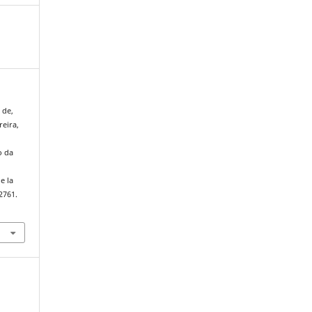
 de,
reira,
o da
e la
e2761.