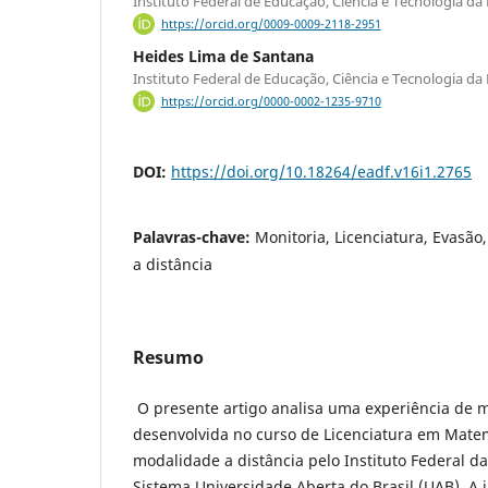
Instituto Federal de Educação, Ciência e Tecnologia da
https://orcid.org/0009-0009-2118-2951
Heides Lima de Santana
Instituto Federal de Educação, Ciência e Tecnologia da
https://orcid.org/0000-0002-1235-9710
DOI:
https://doi.org/10.18264/eadf.v16i1.2765
Palavras-chave:
Monitoria, Licenciatura, Evasã
a distância
Resumo
O presente artigo analisa uma experiência de 
desenvolvida no curso de Licenciatura em Matem
modalidade a distância pelo Instituto Federal d
Sistema Universidade Aberta do Brasil (UAB). A i