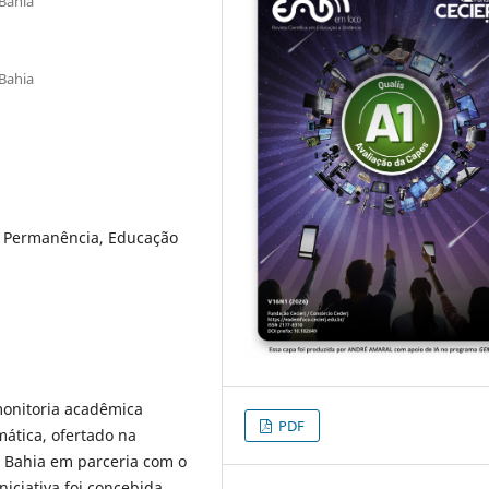
 Bahia
 Bahia
o, Permanência, Educação
monitoria acadêmica
PDF
ática, ofertado na
a Bahia em parceria com o
niciativa foi concebida