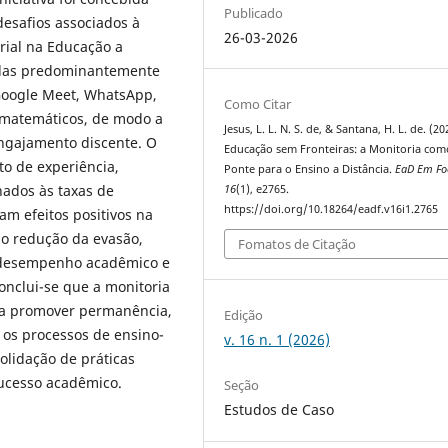
Publicado
desafios associados à
26-03-2026
rial na Educação a
zidas predominantemente
 Google Meet, WhatsApp,
Como Citar
 matemáticos, de modo a
Jesus, L. L. N. S. de, & Santana, H. L. de. (20
engajamento discente. O
Educação sem Fronteiras: a Monitoria com
to de experiência,
Ponte para o Ensino a Distância.
EaD Em Fo
nados às taxas de
16
(1), e2765.
https://doi.org/10.18264/eadf.v16i1.2765
am efeitos positivos na
do redução da evasão,
Fomatos de Citação
o desempenho acadêmico e
onclui-se que a monitoria
ra promover permanência,
Edição
r os processos de ensino-
v. 16 n. 1 (2026)
olidação de práticas
sucesso acadêmico.
Seção
Estudos de Caso