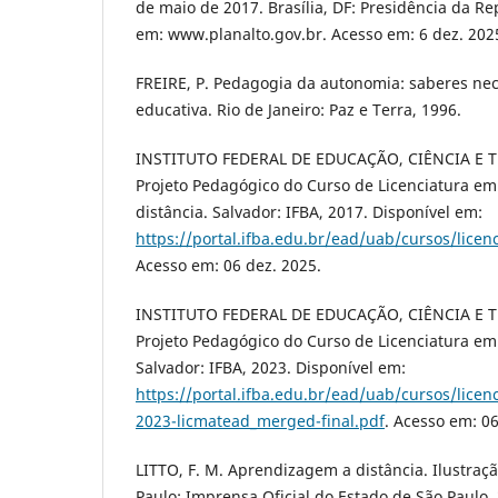
de maio de 2017. Brasília, DF: Presidência da Re
em: www.planalto.gov.br. Acesso em: 6 dez. 202
FREIRE, P. Pedagogia da autonomia: saberes nec
educativa. Rio de Janeiro: Paz e Terra, 1996.
INSTITUTO FEDERAL DE EDUCAÇÃO, CIÊNCIA E 
Projeto Pedagógico do Curso de Licenciatura em
distância. Salvador: IFBA, 2017. Disponível em:
https://portal.ifba.edu.br/ead/uab/cursos/licen
Acesso em: 06 dez. 2025.
INSTITUTO FEDERAL DE EDUCAÇÃO, CIÊNCIA E 
Projeto Pedagógico do Curso de Licenciatura e
Salvador: IFBA, 2023. Disponível em:
https://portal.ifba.edu.br/ead/uab/cursos/lic
2023-licmatead_merged-final.pdf
. Acesso em: 06
LITTO, F. M. Aprendizagem a distância. Ilustraç
Paulo: Imprensa Oficial do Estado de São Paulo,