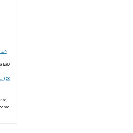
a
 4.0
ta EaD
al (CC
ento,
o como