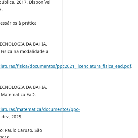
pública, 2017. Disponível
5.
essários à prática
TECNOLOGIA DA BAHIA.
 Física na modalidade a
ciaturas/fisica/documentos/ppc2021_licenciatura_fisica_ead.pdf
.
TECNOLOGIA DA BAHIA.
m Matemática EaD.
enciaturas/matematica/documentos/ppc-
 dez. 2025.
ão: Paulo Caruso. São
 2010.