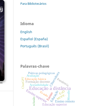
Para Bibliotecários
Idioma
English
Español (España)
Português (Brasil)
Palavras-chave
Cibercultura
Práticas pedagógicas
Avaliação
ChatGPT
Pandemia
Educação básica
Formação docente
Acessibilidade
Educação a distância
Ensino superior
EaD
Educação
Moodle
Evasão
Ensino
MOOC
Inclusão
Ensino remoto
Educação superior