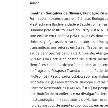
saúde.
Jonathan Gonçalves de Oliveira,
Fundação Oswa
Formado em Licenciatura em Ciências Biológic
Mestrado em Biodiversidade e Saúde com ênfas
Humana pelo Insituto Oswaldo Cruz/FIOCRUZ, D
com ênfase em Genética pela UFRJ e Pós-douto
University of Jerusalem, no Laboratório de Doen
transmitidas por vetores em Israel. Trabalhei 
Saúde da Vice-presidência de Ambiente, Atenç
(VPAAPS) na Fiocruz na gestão 2017-2020, no de
científicos com a participação popular. Atuo co
do Programa Pesquisa Translacional da Rede d
(FioPromoS). Pesquisador colaborador nas linha
laboratórios: (i) Laboratório de Biologia e Paras
Silvestre Reservatórios (LABPMR / IOC) na pesqu
distribuição de mamíferos e na divulgação cient
mastozoológica; (ii) Laboratório de Hantaviroses
no diagnósticos de agentes zoonóticos, em espec