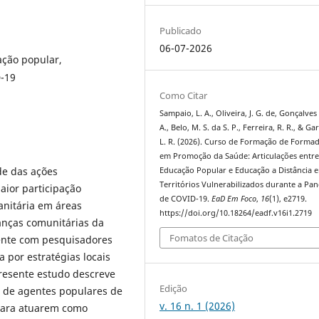
Publicado
06-07-2026
ção popular,
D-19
Como Citar
Sampaio, L. A., Oliveira, J. G. de, Gonçalves 
A., Belo, M. S. da S. P., Ferreira, R. R., & Ga
L. R. (2026). Curso de Formação de Forma
em Promoção da Saúde: Articulações entr
de das ações
Educação Popular e Educação a Distância 
Territórios Vulnerabilizados durante a Pa
aior participação
de COVID-19.
EaD Em Foco
,
16
(1), e2719.
nitária em áreas
https://doi.org/10.18264/eadf.v16i1.2719
ranças comunitárias da
Fomatos de Citação
ente com pesquisadores
 por estratégias locais
resente estudo descreve
Edição
o de agentes populares de
v. 16 n. 1 (2026)
 para atuarem como