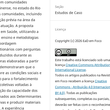
 em comunidades
Seção
inense, no estado do Rio
Estudos de Caso
s comunidades, incluindo
ção prévia na área da
e atuação. A proposta
Licença
em Saúde, utilizando a
 ensino e metodologias
Copyright (c) 2026 EaD em Foco
 abordagem
stionários com perguntas
oduzidos durante as
Este trabalho está licenciado sob um
vras elaboradas a partir
licença
Creative Commons Attribution
s demonstraram que o
International License
.
bre as condições sociais e
Todos os artigos publicados na Revis
do para o fortalecimento
em Foco recebem a licença
Creative
oletivas voltadas à
Commons - Atribuição 4.0 Internacion
ação da capacidade dos
BY 4.0)
. Todas as publicações
ionados aos Determinantes
subsequentes, completas ou parciais,
ivas e produzir materiais
deverão ser feitas com o reconhecim
. A experiência