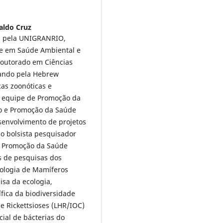
ldo Cruz
as pela UNIGRANRIO,
e em Saúde Ambiental e
outorado em Ciências
rando pela Hebrew
ças zoonóticas e
na equipe de Promoção da
ão e Promoção da Saúde
senvolvimento de projetos
mo bolsista pesquisador
e Promoção da Saúde
s de pesquisas dos
itologia de Mamíferos
isa da ecologia,
ífica da biodiversidade
 e Rickettsioses (LHR/IOC)
ial de bácterias do