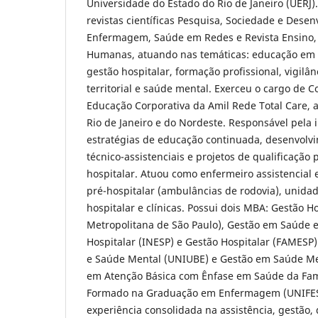
Universidade do Estado do Rio de Janeiro (UERJ).
revistas científicas Pesquisa, Sociedade e Dese
Enfermagem, Saúde em Redes e Revista Ensino,
Humanas, atuando nas temáticas: educação em sa
gestão hospitalar, formação profissional, vigil
territorial e saúde mental. Exerceu o cargo de 
Educação Corporativa da Amil Rede Total Care, 
Rio de Janeiro e do Nordeste. Responsável pela
estratégias de educação continuada, desenvolv
técnico-assistenciais e projetos de qualificação
hospitalar. Atuou como enfermeiro assistencial 
pré-hospitalar (ambulâncias de rodovia), unida
hospitalar e clínicas. Possui dois MBA: Gestão H
Metropolitana de São Paulo), Gestão em Saúde e
Hospitalar (INESP) e Gestão Hospitalar (FAMESP).
e Saúde Mental (UNIUBE) e Gestão em Saúde Men
em Atenção Básica com Ênfase em Saúde da Fam
Formado na Graduação em Enfermagem (UNIFES
experiência consolidada na assistência, gestão,