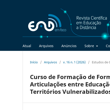
Atual
Arquivos
Anúncios
Sobre
Co
Início
/
Arquivos
/
v. 16 n. 1 (2026)
/
Estudos de 
Curso de Formação de For
Articulações entre Educaçã
Territórios Vulnerabilizad