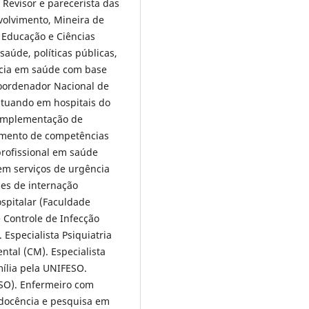
 Revisor e parecerista das
nvolvimento, Mineira de
 Educação e Ciências
úde, políticas públicas,
ância em saúde com base
Coordenador Nacional de
atuando em hospitais do
 implementação de
imento de competências
 profissional em saúde
em serviços de urgência
des de internação
ospitalar (Faculdade
 Controle de Infecção
 Especialista Psiquiatria
tal (CM). Especialista
ília pela UNIFESO.
O). Enfermeiro com
 docência e pesquisa em