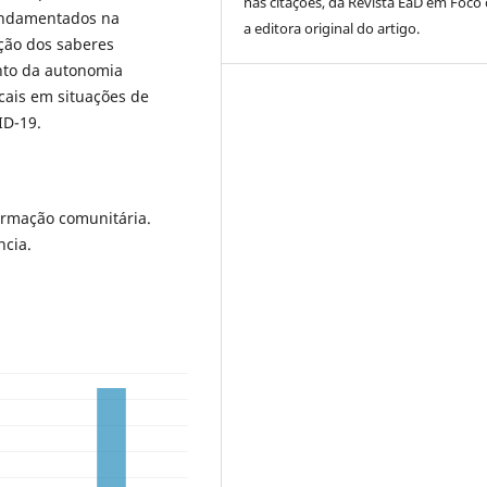
nas citações, da Revista EaD em Foc
undamentados na
a editora original do artigo.
ação dos saberes
ento da autonomia
cais em situações de
ID-19.
rmação comunitária.
ncia.