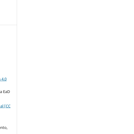
a
 4.0
ta EaD
al (CC
ento,