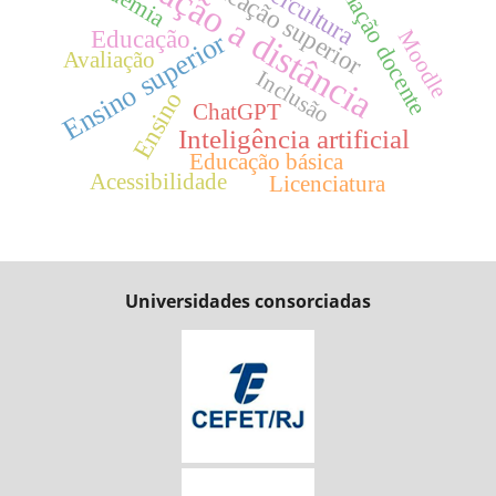
Educação a distância
Formação docente
Educação superior
Cibercultura
Educação
Moodle
Ensino superior
Avaliação
Inclusão
Ensino
ChatGPT
Inteligência artificial
Educação básica
Acessibilidade
Licenciatura
Universidades consorciadas