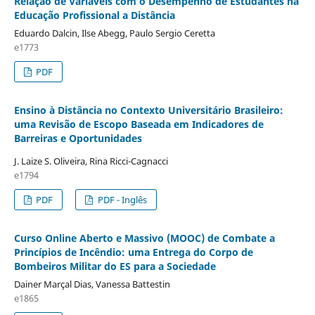
Relação de Variáveis com o Desempenho de Estudantes na
Educação Profissional a Distância
Eduardo Dalcin, Ilse Abegg, Paulo Sergio Ceretta
e1773
PDF
Ensino à Distância no Contexto Universitário Brasileiro:
uma Revisão de Escopo Baseada em Indicadores de
Barreiras e Oportunidades
J. Laize S. Oliveira, Rina Ricci-Cagnacci
e1794
PDF
PDF - Inglês
Curso Online Aberto e Massivo (MOOC) de Combate a
Princípios de Incêndio: uma Entrega do Corpo de
Bombeiros Militar do ES para a Sociedade
Dainer Marçal Dias, Vanessa Battestin
e1865