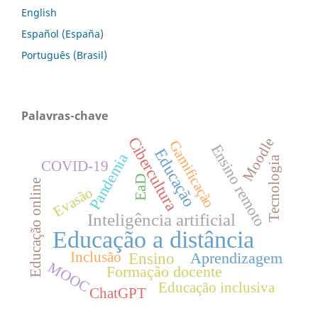
English
Español (España)
Português (Brasil)
Palavras-chave
Cibercultura
Moodle
Gamificação
Ensino remoto
Educação
Pandemia
Tecnologia
COVID-19
EaD
Educação online
Evasão
Inteligência artificial
Educação a distância
Aprendizagem
Ensino
Inclusão
MOOC
Formação docente
Educação inclusiva
ChatGPT