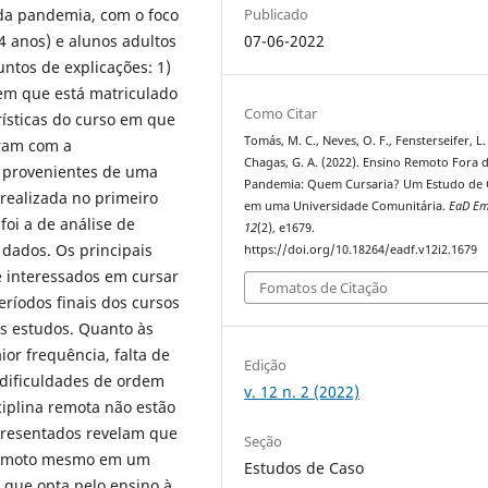
da pandemia, com o foco
Publicado
4 anos) e alunos adultos
07-06-2022
untos de explicações: 1)
em que está matriculado
Como Citar
rísticas do curso em que
Tomás, M. C., Neves, O. F., Fensterseifer, L. 
aram com a
Chagas, G. A. (2022). Ensino Remoto Fora 
 provenientes de uma
Pandemia: Quem Cursaria? Um Estudo de 
 realizada no primeiro
em uma Universidade Comunitária.
EaD Em
foi a de análise de
12
(2), e1679.
 dados. Os principais
https://doi.org/10.18264/eadf.v12i2.1679
e interessados em cursar
Fomatos de Citação
ríodos finais dos cursos
s estudos. Quanto às
or frequência, falta de
Edição
 dificuldades de ordem
v. 12 n. 2 (2022)
ciplina remota não estão
presentados revelam que
Seção
o remoto mesmo em um
Estudos de Caso
 que opta pelo ensino à