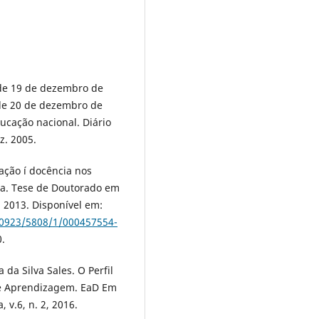
 de 19 de dezembro de
 de 20 de dezembro de
ucação nacional. Diário
ez. 2005.
ação í docência nos
ra. Tese de Doutorado em
 2013. Disponí­vel em:
/10923/5808/1/000457554-
0.
da Silva Sales. O Perfil
 de Aprendizagem. EaD Em
, v.6, n. 2, 2016.