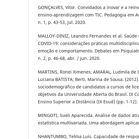
GONÇALVES, Vitor. Convidados a inovar e a rein
ensino-aprendizagem com TIC. Pedagogia em Ação
n. 1, p. 43-53, jul. 2020.
MALLOY-DINIZ, Leandro Fernandes et al. Saúde
COVID-19: considerações práticas multidisciplin
emoção e comportamento. Debates em Psiquiatria,
n. 2, p. 46-68, abr. / jun. 2020.
MARTINS, Ronei Ximenes; AMARAL, Ludmila de O
Luciana BATISTA; Berti, Marina de Sousa. (2012).
sociodemográfico de candidatos a cursos de lice
objetivos da Universidade Aberta do Brasil. IX C
Ensino Superior a Distância (IX Esud) (pp. 1-12). 
MINGOTI, Sueli Aparecida. Análise de dados at
estatí­stica multivariada. Uma abordagem aplica
NHANTUMBO, Telma Luí­s. Capacidade de respost