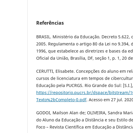
Referências
BRASIL. Ministério da Educação. Decreto 5.622,
2005. Regulamenta o artigo 80 da Lei no 9.394,
1996, que estabelece as diretrizes e bases da ed
Oficial da União, Brasí­lia, DF, seção 1, p. 1, 20 d
CERUTTI, Elisabete. Concepções do aluno em rel
cursos de licenciatura em tempos de cibercultu
Educação pela PUCRGS. Rio Grande do Sul: [S.I.],
https://repositorio.pucrs.br/dspace/bitstream
Texto%2bCompleto-0.pdf
. Acesso em 27 jul. 202
GODOI, Mailson Alan de; OLIVEIRA, Sandra Maria 
do Aluno da Educação a Distância e seu Estilo
Foco – Revista Cientí­fica em Educação a Distância