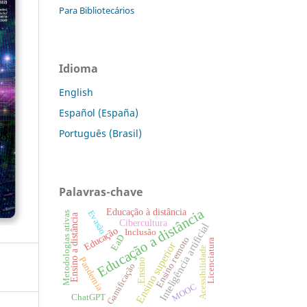
Para Bibliotecários
Idioma
English
Español (España)
Português (Brasil)
Palavras-chave
Educação a distância
Educação à distância
Evasão
Metodologias ativas
Ensino a distância
Cibercultura
Inteligência artificial
Educação
Inclusão
EaD
Ensino remoto
Licenciatura
Ensino superior
Acessibilidade
Pandemia
Ensino
Gamificação
MOOC
ChatGPT