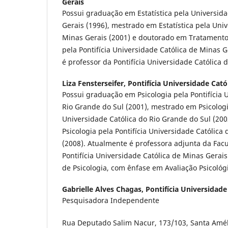
Gerais
Possui graduação em Estatí­stica pela Universid
Gerais (1996), mestrado em Estatí­stica pela Uni
Minas Gerais (2001) e doutorado em Tratamento
pela Pontifí­cia Universidade Católica de Minas 
é professor da Pontifí­cia Universidade Católica 
Liza Fensterseifer,
Pontifí­cia Universidade Cató
Possui graduação em Psicologia pela Pontifí­cia 
Rio Grande do Sul (2001), mestrado em Psicologia 
Universidade Católica do Rio Grande do Sul (20
Psicologia pela Pontifí­cia Universidade Católica
(2008). Atualmente é professora adjunta da Fac
Pontifí­cia Universidade Católica de Minas Gerai
de Psicologia, com ênfase em Avaliação Psicológic
Gabrielle Alves Chagas,
Pontifí­cia Universidad
Pesquisadora Independente
Rua Deputado Salim Nacur, 173/103, Santa Amél