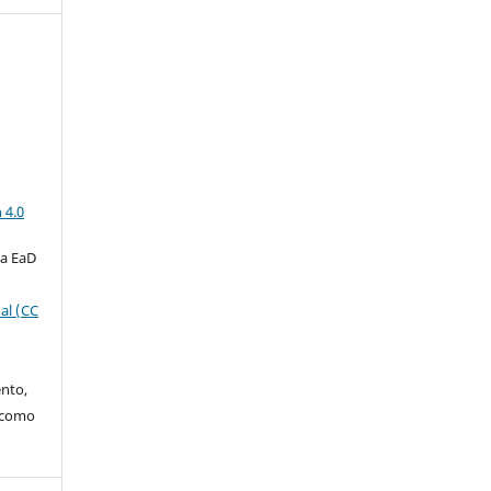
a
 4.0
ta EaD
al (CC
ento,
o como