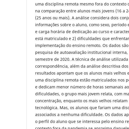
uma disciplina remota mesmo fora do contexto 
na comparação entre alunos mais jovens (16 a 2
(25 anos ou mais). A análise considera dois conj
informações sobre o aluno, como sexo, período 
e carga horária de dedicação ao curso e caracte
está matriculado e 2) dificuldades que enfrent
implementação do ensino remoto. Os dados são
pesquisa de autoavaliação institucional interna,
semestre de 2020. A técnica de análise utilizada 
correspondência, além da análise descritiva dos
resultados apontam que os alunos mais velhos 
uma disciplina remota estão matriculados nos pe
e dedicam menor número de horas semanais ao
dificuldades, o grupo mais jovem relata, com mai
concentração, enquanto os mais velhos relatam
tecnológica. Mas, os alunos que fariam uma dis
associados a nenhuma dificuldade. Os dados a
o perfil do aluno que se interessa pelo ensin
contexto fora da pandemia se aproxima daquele