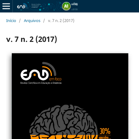
Início
/
Arquivos
/
v. 7 n. 2 (2017)
v. 7 n. 2 (2017)