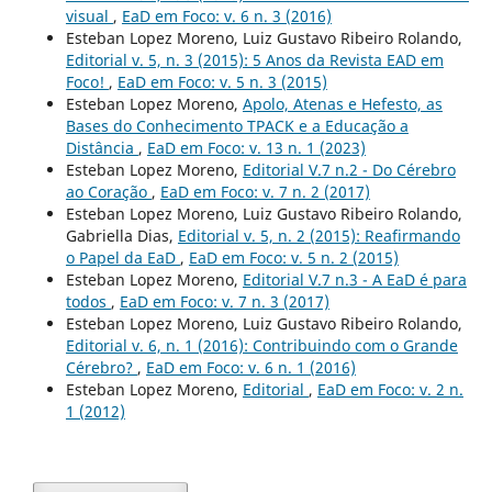
visual
,
EaD em Foco: v. 6 n. 3 (2016)
Esteban Lopez Moreno, Luiz Gustavo Ribeiro Rolando,
Editorial v. 5, n. 3 (2015): 5 Anos da Revista EAD em
Foco!
,
EaD em Foco: v. 5 n. 3 (2015)
Esteban Lopez Moreno,
Apolo, Atenas e Hefesto, as
Bases do Conhecimento TPACK e a Educação a
Distância
,
EaD em Foco: v. 13 n. 1 (2023)
Esteban Lopez Moreno,
Editorial V.7 n.2 - Do Cérebro
ao Coração
,
EaD em Foco: v. 7 n. 2 (2017)
Esteban Lopez Moreno, Luiz Gustavo Ribeiro Rolando,
Gabriella Dias,
Editorial v. 5, n. 2 (2015): Reafirmando
o Papel da EaD
,
EaD em Foco: v. 5 n. 2 (2015)
Esteban Lopez Moreno,
Editorial V.7 n.3 - A EaD é para
todos
,
EaD em Foco: v. 7 n. 3 (2017)
Esteban Lopez Moreno, Luiz Gustavo Ribeiro Rolando,
Editorial v. 6, n. 1 (2016): Contribuindo com o Grande
Cérebro?
,
EaD em Foco: v. 6 n. 1 (2016)
Esteban Lopez Moreno,
Editorial
,
EaD em Foco: v. 2 n.
1 (2012)