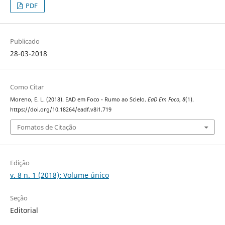
PDF
Publicado
28-03-2018
Como Citar
Moreno, E. L. (2018). EAD em Foco - Rumo ao Scielo.
EaD Em Foco
,
8
(1).
https://doi.org/10.18264/eadf.v8i1.719
Fomatos de Citação
Edição
v. 8 n. 1 (2018): Volume único
Seção
Editorial