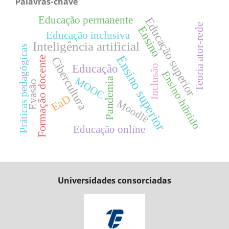
Palavras-chave
Educação permanente
Educação superior
Teoria ator-rede
Ensino
Educação inclusiva
Inteligência artificial
Práticas pedagógicas
Ensino superior
Formação docente
Cibercultura
Educação
Inclusão
Ensino híbrido
MOOC
Pandemia
Evasão
EaD
Moodle
Educação online
Universidades consorciadas