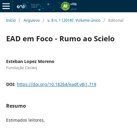
Início
/
Arquivos
/
v. 8 n. 1 (2018): Volume único
/
Editorial
EAD em Foco - Rumo ao Scielo
Esteban Lopez Moreno
Fundação Cecierj
DOI:
https://doi.org/10.18264/eadf.v8i1.719
Resumo
Estimados leitores,