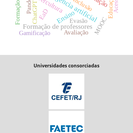
Inteligência artificial
Pandemia
Cibercultura
Inclusão
ChatGPT
EaD
Ensino
MOOC
Evasão
Formação de professores
Avaliação
Gamificação
Universidades consorciadas