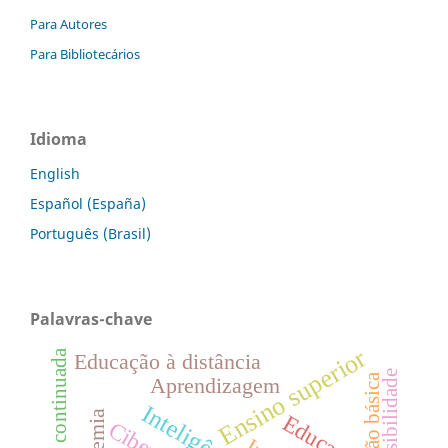
Para Autores
Para Bibliotecários
Idioma
English
Español (España)
Português (Brasil)
Palavras-chave
Ensino superior
Formação continuada
Educação à distância
Acessibilidade
Educação básica
Aprendizagem
Educação