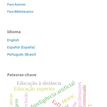
Para Autores
Para Bibliotecários
Idioma
English
Español (España)
Português (Brasil)
Palavras-chave
Inteligência artificial
Educação à distância
Formação continuada
Educação superior
Inclusão
MOOC
EaD