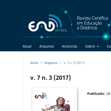
Atual
Arquivos
Anúncios
Sobre
Co
Início
/
Arquivos
/
v. 7 n. 3 (2017)
v. 7 n. 3 (2017)
Publicado:
28