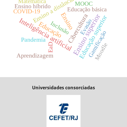
Ensino a distância
Matemática
MOOC
Ensino híbrido
Educação básica
COVID-19
Ensino
Ensino superior
Cibercultura
Educação superior
Inteligência artificial
Evasão
Inclusão
Educação
Gamificação
Pandemia
EaD
Moodle
Aprendizagem
Universidades consorciadas