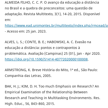
ALMEIDA FILHO, C. C. P. O avanço da educação a distância
no Brasil e a quebra de preconceitos: uma questão de
adaptação. Revista Multitexto, 3(1), 14-20, 2015. Disponível
em:
https://www.ead.unimontes.br/multitexto/index.php/rmcead/ar
- Acesso em: 25 jan. 2023.
ALVES, L. S.; CONTE, B. E.; HABOWSKI, A. C. Evasão na
educação a distância: pontos e contrapontos à
problemática. Avaliação (Campinas) 25 (01), Jan - Apr 2020.
https://doi.org/10.1590/S1414-40772020000100008
.
ARMSTRONG, K. Breve História do Mito, 1ª ed., São Paulo:
Companhia das Letras, 2005.
BAK, H. J.; KIM, D. H. Too much Emphasis on Research? An
Empirical Examination of the Relationship Between
Research and Teaching in Multitasking Environments. Res.
High. Educ., 56, 843–860, 2015.