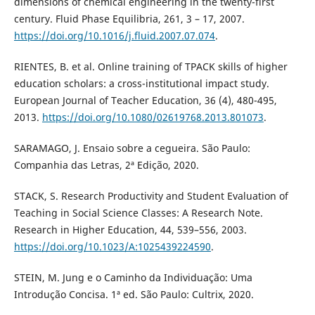
dimensions of chemical engineering in the twenty-first
century. Fluid Phase Equilibria, 261, 3 – 17, 2007.
https://doi.org/10.1016/j.fluid.2007.07.074
.
RIENTES, B. et al. Online training of TPACK skills of higher
education scholars: a cross-institutional impact study.
European Journal of Teacher Education, 36 (4), 480-495,
2013.
https://doi.org/10.1080/02619768.2013.801073
.
SARAMAGO, J. Ensaio sobre a cegueira. São Paulo:
Companhia das Letras, 2ª Edição, 2020.
STACK, S. Research Productivity and Student Evaluation of
Teaching in Social Science Classes: A Research Note.
Research in Higher Education, 44, 539–556, 2003.
https://doi.org/10.1023/A:1025439224590
.
STEIN, M. Jung e o Caminho da Individuação: Uma
Introdução Concisa. 1ª ed. São Paulo: Cultrix, 2020.