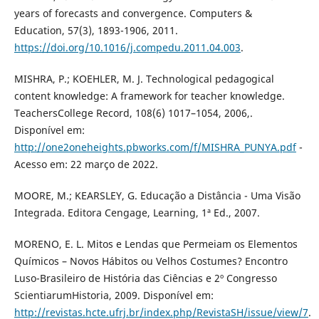
years of forecasts and convergence. Computers &
Education, 57(3), 1893-1906, 2011.
https://doi.org/10.1016/j.compedu.2011.04.003
.
MISHRA, P.; KOEHLER, M. J. Technological pedagogical
content knowledge: A framework for teacher knowledge.
TeachersCollege Record, 108(6) 1017–1054, 2006,.
Disponível em:
http://one2oneheights.pbworks.com/f/MISHRA_PUNYA.pdf
-
Acesso em: 22 março de 2022.
MOORE, M.; KEARSLEY, G. Educação a Distância - Uma Visão
Integrada. Editora Cengage, Learning, 1ª Ed., 2007.
MORENO, E. L. Mitos e Lendas que Permeiam os Elementos
Químicos – Novos Hábitos ou Velhos Costumes? Encontro
Luso-Brasileiro de História das Ciências e 2º Congresso
ScientiarumHistoria, 2009. Disponível em:
http://revistas.hcte.ufrj.br/index.php/RevistaSH/issue/view/7
.