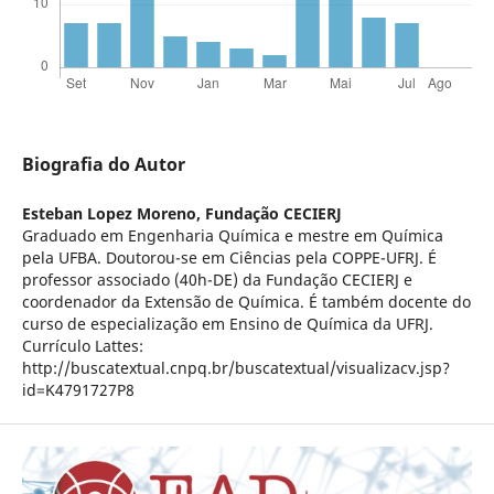
Biografia do Autor
Esteban Lopez Moreno,
Fundação CECIERJ
Graduado em Engenharia Quí­mica e mestre em Quí­mica
pela UFBA. Doutorou-se em Ciências pela COPPE-UFRJ. É
professor associado (40h-DE) da Fundação CECIERJ e
coordenador da Extensão de Quí­mica. É também docente do
curso de especialização em Ensino de Quí­mica da UFRJ.
Currí­culo Lattes:
http://buscatextual.cnpq.br/buscatextual/visualizacv.jsp?
id=K4791727P8