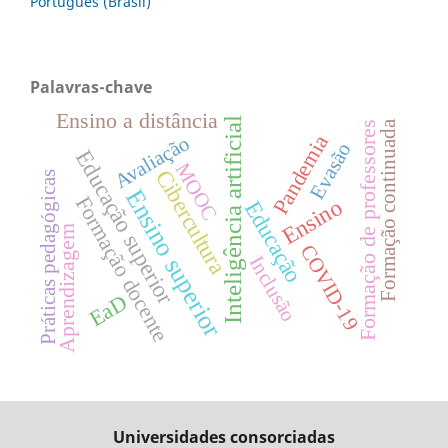
Português (Brasil)
Palavras-chave
Ensino a distância
Inteligência artificial
Formação continuada
Formação de professores
Pandemia
Avaliação
Evasão
Educação superior
MOOC
Cibercultura
Práticas pedagógicas
Ensino superior
Formação docente
Ensino
Educação
Aprendizagem
COVID-19
Inclusão
EaD
Universidades consorciadas