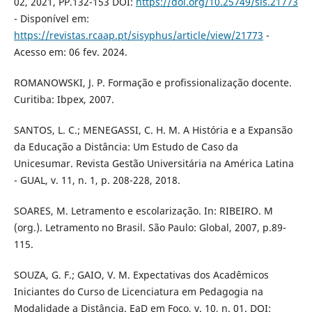
02, 2021, PP.132-153 DOI:
https://doi.org/10.25749/sis.21773
- Disponível em:
https://revistas.rcaap.pt/sisyphus/article/view/21773
-
Acesso em: 06 fev. 2024.
ROMANOWSKI, J. P. Formação e profissionalização docente.
Curitiba: Ibpex, 2007.
SANTOS, L. C.; MENEGASSI, C. H. M. A História e a Expansão
da Educação a Distância: Um Estudo de Caso da
Unicesumar. Revista Gestão Universitária na América Latina
- GUAL, v. 11, n. 1, p. 208-228, 2018.
SOARES, M. Letramento e escolarização. In: RIBEIRO. M
(org.). Letramento no Brasil. São Paulo: Global, 2007, p.89-
115.
SOUZA, G. F.; GAIO, V. M. Expectativas dos Acadêmicos
Iniciantes do Curso de Licenciatura em Pedagogia na
Modalidade a Distância. EaD em Foco, v. 10, n. 01. DOI: