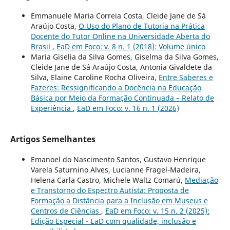
Emmanuele Maria Correia Costa, Cleide Jane de Sá
Araújo Costa,
O Uso do Plano de Tutoria na Prática
Docente do Tutor Online na Universidade Aberta do
Brasil
,
EaD em Foco: v. 8 n. 1 (2018): Volume único
Maria Giselia da Silva Gomes, Giselma da Silva Gomes,
Cleide Jane de Sá Araújo Costa, Antonia Givaldete da
Silva, Elaine Caroline Rocha Oliveira,
Entre Saberes e
Fazeres: Ressignificando a Docência na Educação
Básica por Meio da Formação Continuada – Relato de
Experiência
,
EaD em Foco: v. 16 n. 1 (2026)
Artigos Semelhantes
Emanoel do Nascimento Santos, Gustavo Henrique
Varela Saturnino Alves, Lucianne Fragel-Madeira,
Helena Carla Castro, Michele Waltz Comarú,
Mediação
e Transtorno do Espectro Autista: Proposta de
Formação a Distância para a Inclusão em Museus e
Centros de Ciências
,
EaD em Foco: v. 15 n. 2 (2025):
Edição Especial - EaD com qualidade, inclusão e