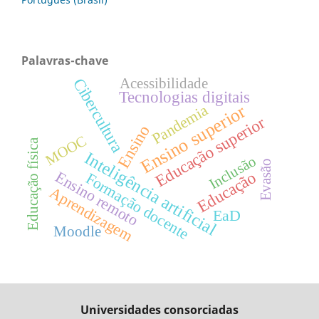
Palavras-chave
Cibercultura
Acessibilidade
Tecnologias digitais
Ensino superior
Pandemia
Educação superior
Ensino
MOOC
Educação física
Inteligência artificial
Inclusão
Evasão
Educação
Ensino remoto
Formação docente
Aprendizagem
EaD
Moodle
Universidades consorciadas