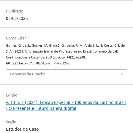
Publicado
05-02-2025
Como Citar
Gomes, G. da S., Gomes, M. G. da S. G., Lima, R. M. F. da S. L., & Costa, C. J. de
S. A. (2025). A Formação Inicial de Professores no Brasil por meio da EaD:
Contribuições e Desafios.
EaD Em Foco
,
14
(2), e2248.
https://doi.org/10.18264/eadf.v14i2.2248
Fomatos de Citação
Edição
v. 14 n. 2 (2024): Edição Especial - 100 anos da EaD no Brasil
- O Presente e Futuro na era digital
Seção
Estudos de Caso