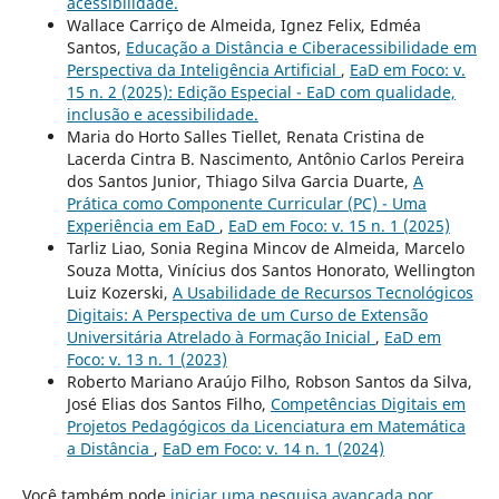
acessibilidade.
Wallace Carriço de Almeida, Ignez Felix, Edméa
Santos,
Educação a Distância e Ciberacessibilidade em
Perspectiva da Inteligência Artificial
,
EaD em Foco: v.
15 n. 2 (2025): Edição Especial - EaD com qualidade,
inclusão e acessibilidade.
Maria do Horto Salles Tiellet, Renata Cristina de
Lacerda Cintra B. Nascimento, Antônio Carlos Pereira
dos Santos Junior, Thiago Silva Garcia Duarte,
A
Prática como Componente Curricular (PC) - Uma
Experiência em EaD
,
EaD em Foco: v. 15 n. 1 (2025)
Tarliz Liao, Sonia Regina Mincov de Almeida, Marcelo
Souza Motta, Vinícius dos Santos Honorato, Wellington
Luiz Kozerski,
A Usabilidade de Recursos Tecnológicos
Digitais: A Perspectiva de um Curso de Extensão
Universitária Atrelado à Formação Inicial
,
EaD em
Foco: v. 13 n. 1 (2023)
Roberto Mariano Araújo Filho, Robson Santos da Silva,
José Elias dos Santos Filho,
Competências Digitais em
Projetos Pedagógicos da Licenciatura em Matemática
a Distância
,
EaD em Foco: v. 14 n. 1 (2024)
Você também pode
iniciar uma pesquisa avançada por