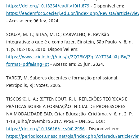
https://doi.org/10.18264/eadf.v10i1.879
- Disponível em:
https://eademfoco.cecierj.edu.br/index.php/Revista/article/vi
- Acesso em: 06 fev. 2024.
SOUZA, M. T.; SILVA, M. D.; CARVALHO, R. Revisão
integrativa: o que é e como fazer. Einstein, São Paulo, v. 8, n.
1, p. 102-106, 2010. Disponível em:
https://www.scielo.br/j/eins/a/ZQTBkVJZqcWrTT34cXLjtBx/?
format=pdf&lang=pt
- Acesso em: 25 jun. 2024.
TARDIF, M. Saberes docentes e formação profissional.
Petrópolis, Rj: Vozes, 2005.
TISCOSKI, L. A.; BITTENCOUT, R. L. REFLEXÕES TEÓRICAS E
PRÁTICAS SOBRE A FORMAÇÃO INICIAL DE PROFESSORES
NA MODALIDADE EAD. Criar Educação, Criciúma, v. 6, n. 2, P.
1-13 Julho/novembro 2017. PPGE – UNESC. DOI:
https://doi.org/10.18616/ce.v0i0.2956
- Disponível em:
https://periodicos.unesc.net/ojs/index.php/criaredu/article/v