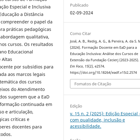
Publicado
ção Especial e Inclusiva
02-09-2024
 Educação a Distância
do compreender o papel da
ara práticas pedagógicas
Como Citar
 abordagem qualitativa,
José, A. B., Redig, A. G., & Pereira, A. da S. 
 nos cursos. Os resultados
(2024). Formação Docente em EaD para a
ano Educacional
Educação Inclusiva: Análise dos Cursos de
 Altas
Extensão da Fundação Cecierj (2023-2025)
ocente por subsídios para
Em Foco
,
15
(2), e2574.
https://doi.org/10.18264/eadf.v15i2.2574
ada aos marcos legais
 temática dos cursos
Fomatos de Citação
 eixos do Atendimento
dados sugerem que a EaD
a formação continuada em
Edição
o e articulação,
v. 15 n. 2 (2025): Edição Especial
cas críticas e
com qualidade, inclusão e
acessibilidade.
aberes docentes para
todos.