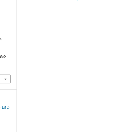
M.
.
EaD
 - EaD