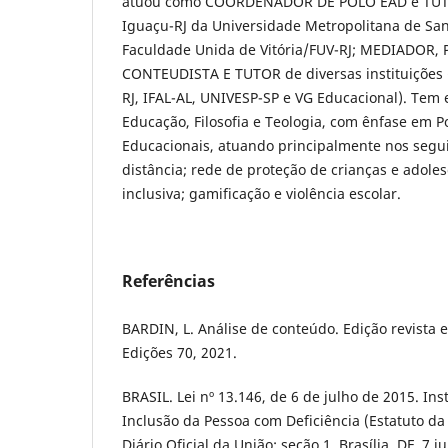
atuou como COORDENADOR DE POLO EAD e TUT
Iguaçu-RJ da Universidade Metropolitana de Sa
Faculdade Unida de Vitória/FUV-RJ; MEDIADOR,
CONTEUDISTA E TUTOR de diversas instituiçõe
RJ, IFAL-AL, UNIVESP-SP e VG Educacional). Tem 
Educação, Filosofia e Teologia, com ênfase em Pol
Educacionais, atuando principalmente nos segu
distância; rede de proteção de crianças e adole
inclusiva; gamificação e violência escolar.
Referências
BARDIN, L. Análise de conteúdo. Edição revista e 
Edições 70, 2021.
BRASIL. Lei nº 13.146, de 6 de julho de 2015. Insti
Inclusão da Pessoa com Deficiência (Estatuto da
Diário Oficial da União: seção 1, Brasília, DF, 7 j