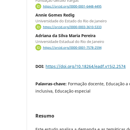
Fundação Getúlio Vargas
https://orcid.org/0000-0001-6448-4495
Annie Gomes Redig
Universidade do Estado do Rio de Janeiro
https://orcid.org/0000-0003-3610-5333
Adriana da Silva Maria Pereira
Universidade Estadual do Rio de Janeiro
https://orcid.org/0000-0001-7578-2594
DOI:
https://doi.org/10.18264/eadf.v15i2.2574
Palavras-chave:
Formação docente, Educação a 
inclusiva, Educação especial
Resumo
Este estudo analisa a demanda e as temáticas 