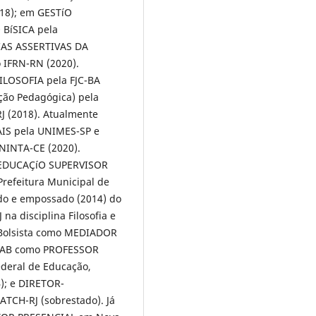
18); em GESTíO
BíSICA pela
CAS ASSERTIVAS DA
IFRN-RN (2020).
ILOSOFIA pela FJC-BA
ção Pedagógica) pela
J (2018). Atualmente
AIS pela UNIMES-SP e
NINTA-CE (2020).
E EDUCAÇíO SUPERVISOR
refeitura Municipal de
do e empossado (2014) do
na disciplina Filosofia e
; Bolsista como MEDIADOR
 UAB como PROFESSOR
deral de Educação,
B); e DIRETOR-
TCH-RJ (sobrestado). Já