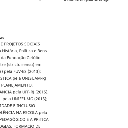
gas
 E PROJETOS SOCIAIS
stória, Polí­tica e Bens
s da Fundação Getúlio
re (stricto sensu) em
) pela FUV-ES (2013);
IíSTICA pela UNISUAM-RJ
em PLANEJAMENTO,
CIA pela UFF-RJ (2015);
pela UNIFEI-MG (2015);
IDADE E INCLUSíO
IOLÊNCIA NA ESCOLA pela
PEDAGÓGICO E A PRíTICA
LOGIAS, FORMAÇíO DE