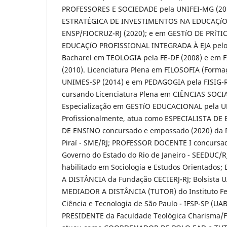
PROFESSORES E SOCIEDADE pela UNIFEI-MG (20
ESTRATÉGICA DE INVESTIMENTOS NA EDUCAÇíO 
ENSP/FIOCRUZ-RJ (2020); e em GESTíO DE PRíTI
EDUCAÇíO PROFISSIONAL INTEGRADA À EJA pelo 
Bacharel em TEOLOGIA pela FE-DF (2008) e em F
(2010). Licenciatura Plena em FILOSOFIA (Forma
UNIMES-SP (2014) e em PEDAGOGIA pela FISIG-R
cursando Licenciatura Plena em CIÊNCIAS SOCI
Especialização em GESTíO EDUCACIONAL pela U
Profissionalmente, atua como ESPECIALISTA D
DE ENSINO concursado e empossado (2020) da P
Piraí­ - SME/RJ; PROFESSOR DOCENTE I concursa
Governo do Estado do Rio de Janeiro - SEEDUC/RJ 
habilitado em Sociologia e Estudos Orientados
A DISTÂNCIA da Fundação CECIERJ-RJ; Bolsista
MEDIADOR A DISTÂNCIA (TUTOR) do Instituto Fe
Ciência e Tecnologia de São Paulo - IFSP-SP (UA
PRESIDENTE da Faculdade Teológica Charisma/FA