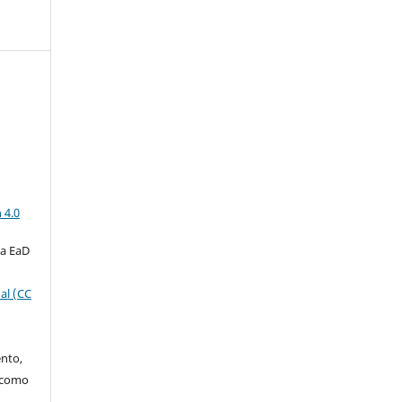
a
 4.0
ta EaD
al (CC
ento,
o como