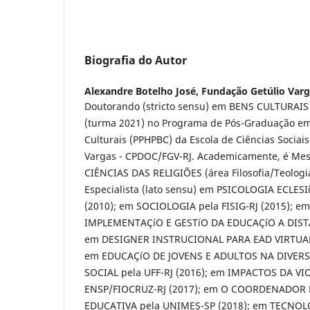
Biografia do Autor
Alexandre Botelho José,
Fundação Getúlio Var
Doutorando (stricto sensu) em BENS CULTURAIS
(turma 2021) no Programa de Pós-Graduação em Hi
Culturais (PPHPBC) da Escola de Ciências Sociai
Vargas - CPDOC/FGV-RJ. Academicamente, é Mest
CIÊNCIAS DAS RELIGIÕES (área Filosofia/Teologia
Especialista (lato sensu) em PSICOLOGIA ECLES
(2010); em SOCIOLOGIA pela FISIG-RJ (2015); 
IMPLEMENTAÇíO E GESTíO DA EDUCAÇíO A DISTÂN
em DESIGNER INSTRUCIONAL PARA EAD VIRTUAL 
em EDUCAÇíO DE JOVENS E ADULTOS NA DIVERS
SOCIAL pela UFF-RJ (2016); em IMPACTOS DA V
ENSP/FIOCRUZ-RJ (2017); em O COORDENADOR 
EDUCATIVA pela UNIMES-SP (2018); em TECNO