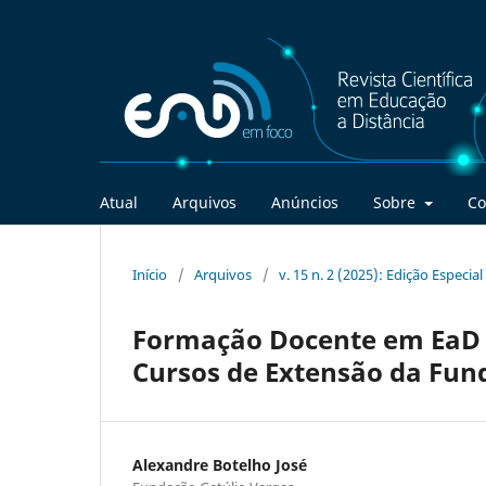
Atual
Arquivos
Anúncios
Sobre
Co
Início
/
Arquivos
/
v. 15 n. 2 (2025): Edição Especia
Formação Docente em EaD p
Cursos de Extensão da Fund
Alexandre Botelho José