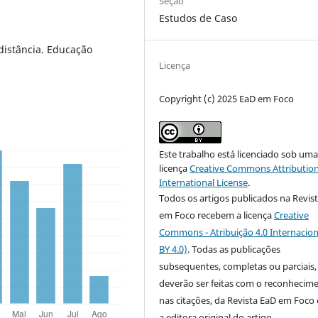
Seção
Estudos de Caso
distância. Educação
Licença
Copyright (c) 2025 EaD em Foco
Este trabalho está licenciado sob um
licença
Creative Commons Attribution
International License
.
Todos os artigos publicados na Revis
em Foco recebem a licença
Creative
Commons - Atribuição 4.0 Internacion
BY 4.0)
. Todas as publicações
subsequentes, completas ou parciais,
deverão ser feitas com o reconhecim
nas citações, da Revista EaD em Foc
a editora original do artigo.