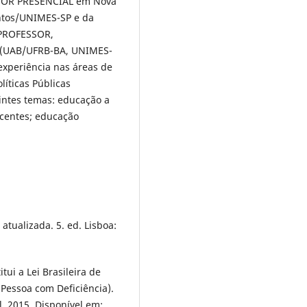
OR PRESENCIAL em Nova
ntos/UNIMES-SP e da
 PROFESSOR,
s (UAB/UFRB-BA, UNIMES-
experiência nas áreas de
í­ticas Públicas
intes temas: educação a
scentes; educação
atualizada. 5. ed. Lisboa:
tui a Lei Brasileira de
 Pessoa com Deficiência).
ul. 2015. Disponível em: