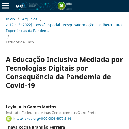
Início
/
Arquivos
/
v. 12 n. 3 (2022): Dossiê Especial - Pesquisaformação na Cibercultura:
Experiências da Pandemia
/
Estudos de Caso
A Educação Inclusiva Mediada por
Tecnologias Digitais por
Consequência da Pandemia de
Covid-19
Layla Júlia Gomes Mattos
Instituto Federal de Minas Gerais campus Ouro Preto
https://orcid.org/0000-0001-6979-5196
Thays Rocha Brandão Ferreira