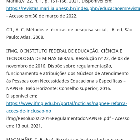
Marília,v. 22, n. 1, p. 151-166, 2021. Disponível em:
https://revistas.marilia.unesp.br/index.php/educacaoemrevista
- Acesso em:30 de março de 2022.
GIL, A. C. Métodos e técnicas de pesquisa social. - 6. ed. São
Paulo: Atlas, 2008.
IFMG, O INSTITUTO FEDERAL DE EDUCAÇÃO, CIÊNCIA E
TECNOLOGIA DE MINAS GERAIS. Resolução nº 22, de 03 de
novembro de 2016. Dispõe sobre regulamentação,
funcionamento e atribuições dos Núcleos de Atendimento
às Pessoas com Necessidades Educacionais Específicas –
NAPNEE. Belo Horizonte: Conselho superior, 2016.
Disponível em:
https://www.ifmg.edu.br/portal/noticias/napnee-reforca-
acoes-de-inclusao-no
ifmg/Resoluo0222016RegulamentodoNAPNEE.pdf - Acesso
em: 13 out. 2021.
MAGALHÃES, T. F. de A. Escolarização do estudante com