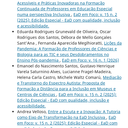
Acessíveis e Práticas Inovadoras na Formação
Continuada de Professores em Educação Especial
numa perspectiva Inclusiva
,
EaD em Foco: v. 15 n. 2
(2025): Edição Especial - EaD com qualidade, inclusão
e acessibilidade.
Eduarda Rodrigues Grunevald de Oliveira, Oscar
Rodrigues dos Santos, Débora de Mello Gonçales
Sant'Ana , Fernanda Aparecida Meglhioratti,
Lições da
Pandemia: A Formação de Professores de Ciências e
Biologia para as TIC e seus Desdobramentos no
Ensino Pós-pandemia
,
EaD em Foco: v. 16 n. 1 (2026)
Emanoel do Nascimento Santos, Gustavo Henrique
Varela Saturnino Alves, Lucianne Fragel-Madeira,
Helena Carla Castro, Michele Waltz Comarú,
Mediação
e Transtorno do Espectro Autista: Proposta de
Formação a Distância para a Inclusão em Museus e
Centros de Ciências
,
EaD em Foco: v. 15 n. 2 (2025):
Edição Especial - EaD com qualidade, inclusão e
acessibilidade.
Andrea Velloso,
Entre a Escuta e a Inovação: A Tutoria
como Eixo de Transformação na EaD Inclusiva
,
EaD
em Foco: v. 15 n. 2 (2025): Edição Especial - EaD com