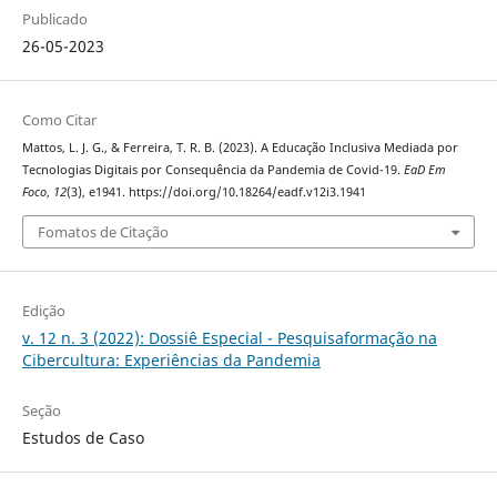
Publicado
26-05-2023
Como Citar
Mattos, L. J. G., & Ferreira, T. R. B. (2023). A Educação Inclusiva Mediada por
Tecnologias Digitais por Consequência da Pandemia de Covid-19.
EaD Em
Foco
,
12
(3), e1941. https://doi.org/10.18264/eadf.v12i3.1941
Fomatos de Citação
Edição
v. 12 n. 3 (2022): Dossiê Especial - Pesquisaformação na
Cibercultura: Experiências da Pandemia
Seção
Estudos de Caso