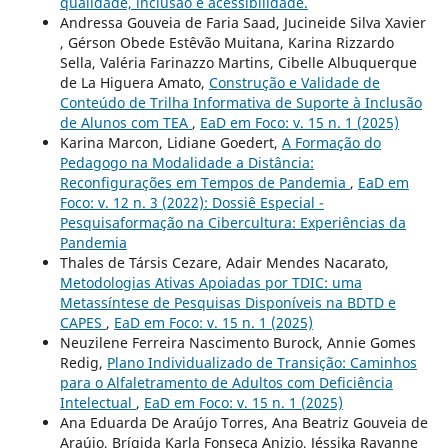
qualidade, inclusão e acessibilidade.
Andressa Gouveia de Faria Saad, Jucineide Silva Xavier
, Gérson Obede Estêvão Muitana, Karina Rizzardo
Sella, Valéria Farinazzo Martins, Cibelle Albuquerque
de La Higuera Amato,
Construção e Validade de
Conteúdo de Trilha Informativa de Suporte à Inclusão
de Alunos com TEA
,
EaD em Foco: v. 15 n. 1 (2025)
Karina Marcon, Lidiane Goedert,
A Formação do
Pedagogo na Modalidade a Distância:
Reconfigurações em Tempos de Pandemia
,
EaD em
Foco: v. 12 n. 3 (2022): Dossiê Especial -
Pesquisaformação na Cibercultura: Experiências da
Pandemia
Thales de Társis Cezare, Adair Mendes Nacarato,
Metodologias Ativas Apoiadas por TDIC: uma
Metassíntese de Pesquisas Disponíveis na BDTD e
CAPES
,
EaD em Foco: v. 15 n. 1 (2025)
Neuzilene Ferreira Nascimento Burock, Annie Gomes
Redig,
Plano Individualizado de Transição: Caminhos
para o Alfaletramento de Adultos com Deficiência
Intelectual
,
EaD em Foco: v. 15 n. 1 (2025)
Ana Eduarda De Araújo Torres, Ana Beatriz Gouveia de
Araújo, Brígida Karla Fonseca Anizio, Jéssika Rayanne