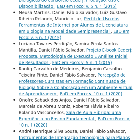
Disponibilização
,
EaD em Foco: v. 5 n. 1 (2015)
Neusa Martins, Daniel Fábio Salvador, Luiz Gustavo
Ribeiro Rolando, Maurí­cio Luz,
Perfil de Uso das
Ferramentas de Internet por Alunos de Licenciatura
em Biologia na Modalidade Semipresencial
,
EaD em
Foco: v. 5 n. 1 (2015)
Luciana Tavares Perdigão, Samira Pirola Santos
Mantilla, Daniel Fábio Salvador,
Projeto E-book Cederj:
Proposta, Metodologia de Execução E Análise Inicial
de Resultados
,
EaD em Foco: v. 5 n. 1 (2015)
Ranlig Carvalho de Medeiros, Benjamin Carvalho
Teixeira Pinto, Daniel Fábio Salvador,
Percepção de
Professores-Cursistas em Formação Continuada de
Biologia Sobre a Colaboração em um Ambiente Virtual
de Aprendizagem
,
EaD em Foco: v. 10 n. 1 (2020)
Onofre Saback dos Anjos, Daniel Fábio Salvador,
Marcela de Abreu Moniz, Roberta Flávia Ribeiro
Rolando Vasconcellos,
Sala de Aula Híbrida: uma
Experiência no Ensino Fundamental
,
EaD em Foco: v.
10 n. 1 (2020)
André Henrique Silva Souza, Daniel Fábio Salvador,
Instrumentos de Integração Tecnológica para Planos