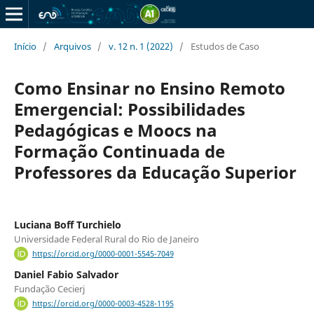
Início
/
Arquivos
/
v. 12 n. 1 (2022)
/
Estudos de Caso
Como Ensinar no Ensino Remoto
Emergencial: Possibilidades
Pedagógicas e Moocs na
Formação Continuada de
Professores da Educação Superior
Luciana Boff Turchielo
Universidade Federal Rural do Rio de Janeiro
https://orcid.org/0000-0001-5545-7049
Daniel Fabio Salvador
Fundação Cecierj
https://orcid.org/0000-0003-4528-1195