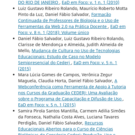
DO RIO DE JANEIRO
,
EaD em Foco: v. 1 n. 1 (2010)
Luiz Gustavo Ribeiro Rolando, Maurí­cio Roberto Motta
Pinto da Luz, Daniel Fábio Salvador,
Formação
Continuada de Professores de Biologia e o Uso de
Ferramentas da Web 2.0 na Prática Docente
,
EaD em
Foco: v. 8 n. 1 (2018): Volume único
Daniel Fábio Salvador, Luiz Gustavo Ribeiro Rolando,
Clarisse de Mendonça e Almeida, Judith Almeida de
Mello,
Mudança de Cultura no Uso de Tecnologias
Educacionais: Estudo de Caso no Modelo
Semipresencial do Cederj
,
EaD em Foco: v. 5 n. 1
(2015)
Mara Lúcia Gomes de Campos, Verônica Zegur
Maguela, Claudia Horta, Daniel Fábio Salvador,
A
Webconferência como Ferramenta de Apoio à Tutoria
nos Cursos da Graduação CEDERJ: Uma Avaliação
sobre o Programa de Capacitação e Difusão de Uso
,
EaD em Foco: v. 5 n. 1 (2015)
Samira Pirola Santos Mantilla, Carmem Adilia Simões
da Fonseca, Nathalia Costa Alves, Luciana Tavares
Perdigão, Daniel Fábio Salvador,
Recursos
Educacionais Abertos para o Curso de Ciências
Biológicas do Consórcio Cederj: Produção, Uso e