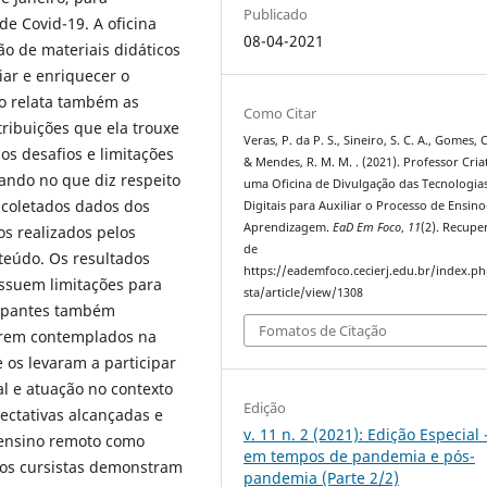
Publicado
e Covid-19. A oficina
08-04-2021
o de materiais didáticos
iar e enriquecer o
o relata também as
Como Citar
tribuições que ela trouxe
Veras, P. da P. S., Sineiro, S. C. A., Gomes, C.
os desafios e limitações
& Mendes, R. M. M. . (2021). Professor Cria
ando no que diz respeito
uma Oficina de Divulgação das Tecnologia
m coletados dados dos
Digitais para Auxiliar o Processo de Ensino
Aprendizagem.
EaD Em Foco
,
11
(2). Recupe
os realizados pelos
de
nteúdo. Os resultados
https://eademfoco.cecierj.edu.br/index.p
ssuem limitações para
sta/article/view/1308
ipantes também
Fomatos de Citação
arem contemplados na
 os levaram a participar
al e atuação no contexto
Edição
ectativas alcançadas e
v. 11 n. 2 (2021): Edição Especial
 ensino remoto como
em tempos de pandemia e pós-
dos cursistas demonstram
pandemia (Parte 2/2)