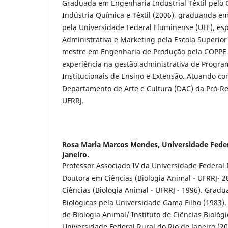
Graduada em Engenharia Industrial Têxtil pelo 
Indústria Quí­mica e Têxtil (2006), graduanda e
pela Universidade Federal Fluminense (UFF), es
Administrativa e Marketing pela Escola Superior 
mestre em Engenharia de Produção pela COPPE -
experiência na gestão administrativa de Progra
Institucionais de Ensino e Extensão. Atuando c
Departamento de Arte e Cultura (DAC) da Pró-Re
UFRRJ.
Rosa Maria Marcos Mendes,
Universidade Feder
Janeiro.
Professor Associado IV da Universidade Federal R
Doutora em Ciências (Biologia Animal - UFRRJ- 
Ciências (Biologia Animal - UFRRJ - 1996). Grad
Biológicas pela Universidade Gama Filho (1983)
de Biologia Animal/ Instituto de Ciências Biológ
Universidade Federal Rural do Rio de Janeiro (20