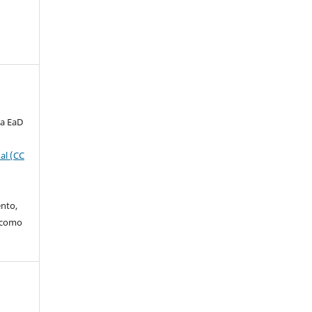
ta EaD
al (CC
ento,
o como