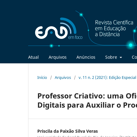
Atual
Arquivos
Anúncios
Sobre
Co
Início
/
Arquivos
/
v. 11 n. 2 (2021): Edição Espec
Professor Criativo: uma Of
Digitais para Auxiliar o P
Priscila da Paixão Silva Veras