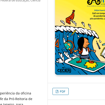
o Federal de Educação, Ciência
PDF
periência da oficina
le
da Pró-Reitoria de
e Janeiro, para