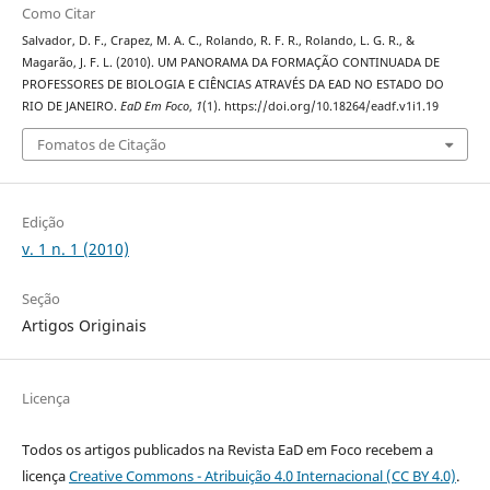
Como Citar
Salvador, D. F., Crapez, M. A. C., Rolando, R. F. R., Rolando, L. G. R., &
Magarão, J. F. L. (2010). UM PANORAMA DA FORMAÇÃO CONTINUADA DE
PROFESSORES DE BIOLOGIA E CIÊNCIAS ATRAVÉS DA EAD NO ESTADO DO
RIO DE JANEIRO.
EaD Em Foco
,
1
(1). https://doi.org/10.18264/eadf.v1i1.19
Fomatos de Citação
Edição
v. 1 n. 1 (2010)
Seção
Artigos Originais
Licença
Todos os artigos publicados na Revista EaD em Foco recebem a
licença
Creative Commons - Atribuição 4.0 Internacional (CC BY 4.0)
.