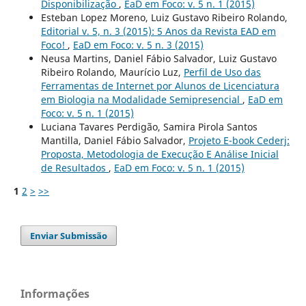
Disponibilização
,
EaD em Foco: v. 5 n. 1 (2015)
Esteban Lopez Moreno, Luiz Gustavo Ribeiro Rolando,
Editorial v. 5, n. 3 (2015): 5 Anos da Revista EAD em
Foco!
,
EaD em Foco: v. 5 n. 3 (2015)
Neusa Martins, Daniel Fábio Salvador, Luiz Gustavo
Ribeiro Rolando, Maurí­cio Luz,
Perfil de Uso das
Ferramentas de Internet por Alunos de Licenciatura
em Biologia na Modalidade Semipresencial
,
EaD em
Foco: v. 5 n. 1 (2015)
Luciana Tavares Perdigão, Samira Pirola Santos
Mantilla, Daniel Fábio Salvador,
Projeto E-book Cederj:
Proposta, Metodologia de Execução E Análise Inicial
de Resultados
,
EaD em Foco: v. 5 n. 1 (2015)
1
2
>
>>
Enviar Submissão
Informações