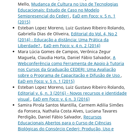
Mello,
Mudança de Cultura no Uso de Tecnologias
Educacionais: Estudo de Caso no Modelo
Semipresencial do Cederj
,
EaD em Foco: v. 5 n. 1
(2015)
Esteban Lopez Moreno, Luiz Gustavo Ribeiro Rolando,
Gabriella Dias de Oliveira,
Editorial do Vol. 4, No 2
(2014) - Educação a distância: Uma Prática da
Liberdade?
,
EaD em Foco: v. 4 n. 2 (2014)
Mara Lúcia Gomes de Campos, Verônica Zegur
Maguela, Claudia Horta, Daniel Fábio Salvador,
A
Webconferência como Ferramenta de Apoio à Tutoria
nos Cursos da Graduação CEDERJ: Uma Avaliação
sobre o Programa de Capacitação e Difusão de Uso
,
EaD em Foco: v. 5 n. 1 (2015)
Esteban Lopez Moreno, Luiz Gustavo Ribeiro Rolando,
Editorial v. 6, n. 3 (2016) - Novos recursos e identidade
visual
,
EaD em Foco: v. 6 n. 3 (2016)
Samira Pirola Santos Mantilla, Carmem Adilia Simões
da Fonseca, Nathalia Costa Alves, Luciana Tavares
Perdigão, Daniel Fábio Salvador,
Recursos
Educacionais Abertos para o Curso de Ciências
Biológicas do Consórcio Cederj: Produção, Uso e