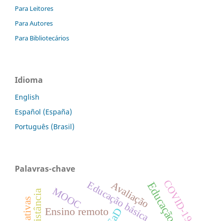
Para Leitores
Para Autores
Para Bibliotecários
Idioma
English
Español (España)
Português (Brasil)
Palavras-chave
COVID-19
Educação básica
Educação
Avaliação
MOOC
Ensino remoto
EaD