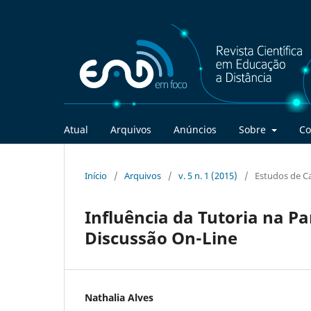
Atual
Arquivos
Anúncios
Sobre
Co
Início
/
Arquivos
/
v. 5 n. 1 (2015)
/
Estudos de C
Influência da Tutoria na P
Discussão On-Line
Nathalia Alves