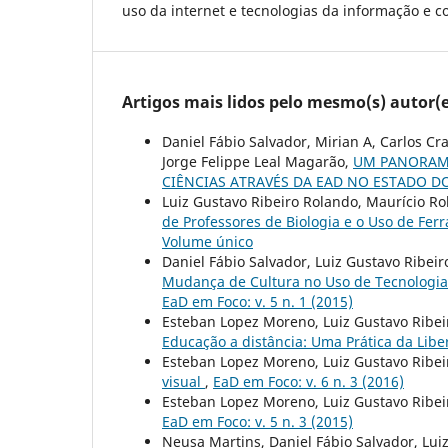
uso da internet e tecnologias da informação e 
Artigos mais lidos pelo mesmo(s) autor(e
Daniel Fábio Salvador, Mirian A, Carlos Cr
Jorge Felippe Leal Magarão,
UM PANORAMA
CIÊNCIAS ATRAVÉS DA EAD NO ESTADO D
Luiz Gustavo Ribeiro Rolando, Maurí­cio Ro
de Professores de Biologia e o Uso de Fe
Volume único
Daniel Fábio Salvador, Luiz Gustavo Ribei
Mudança de Cultura no Uso de Tecnologia
EaD em Foco: v. 5 n. 1 (2015)
Esteban Lopez Moreno, Luiz Gustavo Ribeir
Educação a distância: Uma Prática da Lib
Esteban Lopez Moreno, Luiz Gustavo Ribe
visual
,
EaD em Foco: v. 6 n. 3 (2016)
Esteban Lopez Moreno, Luiz Gustavo Ribe
EaD em Foco: v. 5 n. 3 (2015)
Neusa Martins, Daniel Fábio Salvador, Luiz