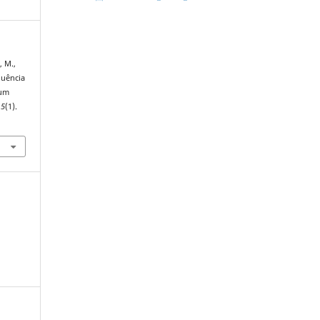
, M.,
fluência
 um
,
5
(1).