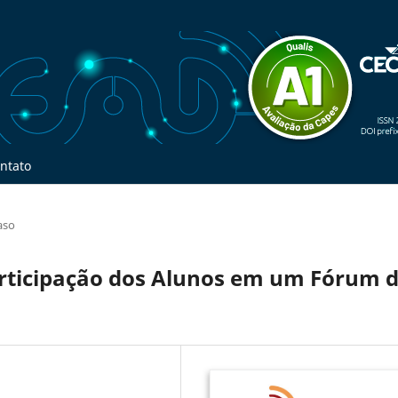
ntato
aso
articipação dos Alunos em um Fórum 