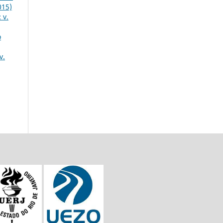
015)
 v.
o
v.