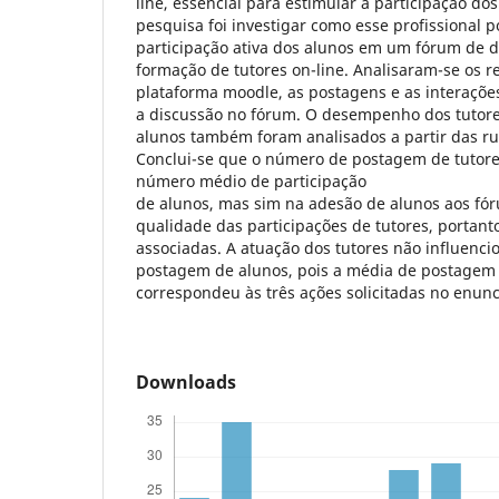
line, essencial para estimular a participação do
pesquisa foi investigar como esse profissional p
participação ativa dos alunos em um fórum de 
formação de tutores on-line. Analisaram-se os re
plataforma moodle, as postagens e as interaçõ
a discussão no fórum. O desempenho dos tutores
alunos também foram analisados a partir das ru
Conclui-se que o número de postagem de tutores
número médio de participação
de alunos, mas sim na adesão de alunos aos fór
qualidade das participações de tutores, portant
associadas. A atuação dos tutores não influenc
postagem de alunos, pois a média de postagem
correspondeu às três ações solicitadas no enun
Downloads