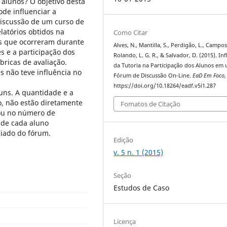
s alunos? O objetivo desta
ode influenciar a
discussão de um curso de
latórios obtidos na
Como Citar
es que ocorreram durante
Alves, N., Mantilla, S., Perdigão, L., Campos
 e a participação dos
Rolando, L. G. R., & Salvador, D. (2015). In
bricas de avaliação.
da Tutoria na Participação dos Alunos em
 não teve influência no
Fórum de Discussão On-Line.
EaD Em Foco
https://doi.org/10.18264/eadf.v5i1.287
uns. A quantidade e a
o, não estão diretamente
Fomatos de Citação
iou no número de
 de cada aluno
ciado do fórum.
Edição
v. 5 n. 1 (2015)
Seção
Estudos de Caso
Licença