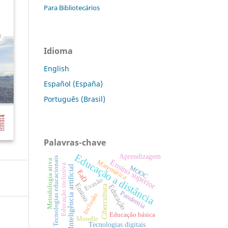
Para Bibliotecários
Idioma
English
Español (España)
Português (Brasil)
Palavras-chave
Educação a distância
Aprendizagem
Tecnologias educacionais
Metodologia ativa
Ensino superior
Matemática
Educação inclusiva
Inteligência artificial
MOOC
EaD
Evasão
Ensino
Educação
Cibercultura
Pandemia
Inclusão
Educação básica
Moodle
Tecnologias digitais