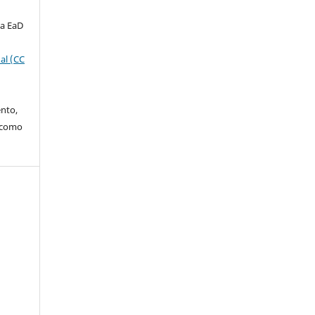
ta EaD
al (CC
ento,
o como