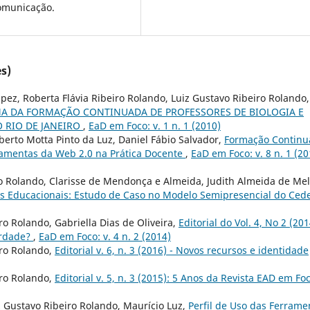
comunicação.
s)
apez, Roberta Flávia Ribeiro Rolando, Luiz Gustavo Ribeiro Rolando,
 DA FORMAÇÃO CONTINUADA DE PROFESSORES DE BIOLOGIA E
O RIO DE JANEIRO
,
EaD em Foco: v. 1 n. 1 (2010)
berto Motta Pinto da Luz, Daniel Fábio Salvador,
Formação Continu
rramentas da Web 2.0 na Prática Docente
,
EaD em Foco: v. 8 n. 1 (20
ro Rolando, Clarisse de Mendonça e Almeida, Judith Almeida de Mel
s Educacionais: Estudo de Caso no Modelo Semipresencial do Ced
o Rolando, Gabriella Dias de Oliveira,
Editorial do Vol. 4, No 2 (201
erdade?
,
EaD em Foco: v. 4 n. 2 (2014)
iro Rolando,
Editorial v. 6, n. 3 (2016) - Novos recursos e identidade
iro Rolando,
Editorial v. 5, n. 3 (2015): 5 Anos da Revista EAD em Fo
 Gustavo Ribeiro Rolando, Maurí­cio Luz,
Perfil de Uso das Ferrame