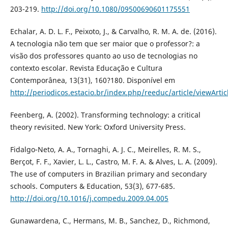
203-219.
http://doi.org/10.1080/09500690601175551
Echalar, A. D. L. F., Peixoto, J., & Carvalho, R. M. A. de. (2016).
A tecnologia não tem que ser maior que o professor?: a
visão dos professores quanto ao uso de tecnologias no
contexto escolar. Revista Educação e Cultura
Contemporânea, 13(31), 160?180. Disponí­vel em
http://periodicos.estacio.br/index.php/reeduc/article/viewArti
Feenberg, A. (2002). Transforming technology: a critical
theory revisited. New York: Oxford University Press.
Fidalgo-Neto, A. A., Tornaghi, A. J. C., Meirelles, R. M. S.,
Berçot, F. F., Xavier, L. L., Castro, M. F. A. & Alves, L. A. (2009).
The use of computers in Brazilian primary and secondary
schools. Computers & Education, 53(3), 677-685.
http://doi.org/10.1016/j.compedu.2009.04.005
Gunawardena, C., Hermans, M. B., Sanchez, D., Richmond,