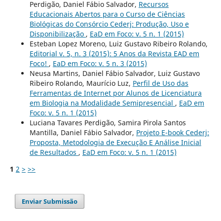
Perdigão, Daniel Fábio Salvador,
Recursos
Educacionais Abertos para o Curso de Ciências
Biológicas do Consórcio Cederj: Produção, Uso e
Disponibilização
,
EaD em Foco: v. 5 n. 1 (2015)
Esteban Lopez Moreno, Luiz Gustavo Ribeiro Rolando,
Editorial v. 5, n. 3 (2015): 5 Anos da Revista EAD em
Foco!
,
EaD em Foco: v. 5 n. 3 (2015)
Neusa Martins, Daniel Fábio Salvador, Luiz Gustavo
Ribeiro Rolando, Maurí­cio Luz,
Perfil de Uso das
Ferramentas de Internet por Alunos de Licenciatura
em Biologia na Modalidade Semipresencial
,
EaD em
Foco: v. 5 n. 1 (2015)
Luciana Tavares Perdigão, Samira Pirola Santos
Mantilla, Daniel Fábio Salvador,
Projeto E-book Cederj:
Proposta, Metodologia de Execução E Análise Inicial
de Resultados
,
EaD em Foco: v. 5 n. 1 (2015)
1
2
>
>>
Enviar Submissão