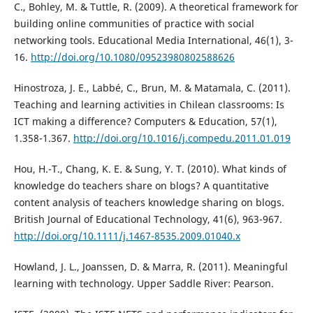
C., Bohley, M. & Tuttle, R. (2009). A theoretical framework for
building online communities of practice with social
networking tools. Educational Media International, 46(1), 3-
16.
http://doi.org/10.1080/09523980802588626
Hinostroza, J. E., Labbé, C., Brun, M. & Matamala, C. (2011).
Teaching and learning activities in Chilean classrooms: Is
ICT making a difference? Computers & Education, 57(1),
1.358-1.367.
http://doi.org/10.1016/j.compedu.2011.01.019
Hou, H.-T., Chang, K. E. & Sung, Y. T. (2010). What kinds of
knowledge do teachers share on blogs? A quantitative
content analysis of teachers knowledge sharing on blogs.
British Journal of Educational Technology, 41(6), 963-967.
http://doi.org/10.1111/j.1467-8535.2009.01040.x
Howland, J. L., Joanssen, D. & Marra, R. (2011). Meaningful
learning with technology. Upper Saddle River: Pearson.