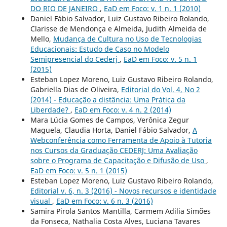
DO RIO DE JANEIRO
,
EaD em Foco: v. 1 n. 1 (2010)
Daniel Fábio Salvador, Luiz Gustavo Ribeiro Rolando,
Clarisse de Mendonça e Almeida, Judith Almeida de
Mello,
Mudança de Cultura no Uso de Tecnologias
Educacionais: Estudo de Caso no Modelo
Semipresencial do Cederj
,
EaD em Foco: v. 5 n. 1
(2015)
Esteban Lopez Moreno, Luiz Gustavo Ribeiro Rolando,
Gabriella Dias de Oliveira,
Editorial do Vol. 4, No 2
(2014) - Educação a distância: Uma Prática da
Liberdade?
,
EaD em Foco: v. 4 n. 2 (2014)
Mara Lúcia Gomes de Campos, Verônica Zegur
Maguela, Claudia Horta, Daniel Fábio Salvador,
A
Webconferência como Ferramenta de Apoio à Tutoria
nos Cursos da Graduação CEDERJ: Uma Avaliação
sobre o Programa de Capacitação e Difusão de Uso
,
EaD em Foco: v. 5 n. 1 (2015)
Esteban Lopez Moreno, Luiz Gustavo Ribeiro Rolando,
Editorial v. 6, n. 3 (2016) - Novos recursos e identidade
visual
,
EaD em Foco: v. 6 n. 3 (2016)
Samira Pirola Santos Mantilla, Carmem Adilia Simões
da Fonseca, Nathalia Costa Alves, Luciana Tavares