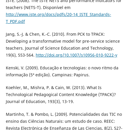
ISTE. (2008). The ISTE NETS and performance indicators for
teachers (NETS-T). Disponí­vel em
http://www.iste.org/docs/pdfs/20-14_ISTE_Standards-
T_PDF.pdf
Jang, S.-J. & Chen, K.-C. (2010). From PCK to TPACK:
Developing a transformative model for pre-service science
teachers. Journal of Science Education and Technology,
19(6), 553-564.
http://doi.org/10.1007/s10956-010-9222-y
Kenski, V. (2009). Educação e tecnologias: o novo ritmo da
informação (5ª edição). Campinas: Papirus.
Koehler, M., Mishra, P. & Cain, W. (2013). What Is
Technological Pedagogical Content Knowledge (TPACK)?
Journal of Education, 193(3), 13-19.
Martinho, T. & Pombo, L. (2009). Potencialidades das TIC no
ensino das Ciências Naturais: um estudo de caso. REEC:
Revista Electrónica de Enseñanza de Las Ciencias, 8(2), 527-