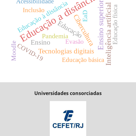
Educação a distância
Acessibilidade
Educação à distância
Ensino superior
Inteligência artificial
Educação física
Inclusão
EaD
Cibercultura
Educação
Pandemia
Ensino
Evasão
Moodle
COVID-19
Tecnologias digitais
Educação básica
Universidades consorciadas