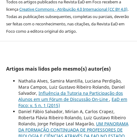
Todos os artigos publicados na Revista EaD em Foco recebem a
licença
Creative Commons - Atribuição 4.0 Internacional (CC BY 4.0)
.
Todas as publicações subsequentes, completas ou parciais, deverão
ser feitas com o reconhecimento, nas citações, da Revista EaD em
Foco como a editora original do artigo.
Artigos mais lidos pelo mesmo(s) autor(es)
Nathalia Alves, Samira Mantilla, Luciana Perdigão,
Mara Campos, Luiz Gustavo Ribeiro Rolando, Daniel
Salvador,
Influência da Tutoria na Participação dos
Alunos em um Fórum de Discussão On-Line
,
EaD em
Foco: v. 5 n. 1 (2015)
Daniel Fábio Salvador, Mirian A, Carlos Crapez,
Roberta Flávia Ribeiro Rolando, Luiz Gustavo Ribeiro
Rolando, Jorge Felippe Leal Magarão,
UM PANORAMA
DA FORMAÇÃO CONTINUADA DE PROFESSORES DE
BIOLOGIA E CIÊNCIAS ATRAVÉS DA EAD NO ESTADO