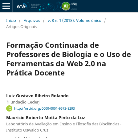
Início
/
Arquivos
/
v. 8 n. 1 (2018): Volume único
/
Artigos Originais
Formação Continuada de
Professores de Biologia e o Uso de
Ferramentas da Web 2.0 na
Prática Docente
Luiz Gustavo Ribeiro Rolando
?Fundação Cecierj
http://orcid.org/0000-0001-9673-8293
Maurí­cio Roberto Motta Pinto da Luz
Laboratório de Avaliação em Ensino e Filosofia das Biociências -
Instituto Oswaldo Cruz