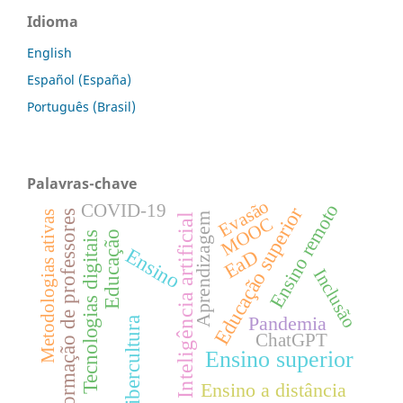
Idioma
English
Español (España)
Português (Brasil)
Palavras-chave
Evasão
Ensino remoto
COVID-19
Educação superior
Formação de professores
Metodologias ativas
Aprendizagem
Inteligência artificial
MOOC
Educação
Tecnologias digitais
Ensino
EaD
Inclusão
Pandemia
Cibercultura
ChatGPT
Ensino superior
Ensino a distância