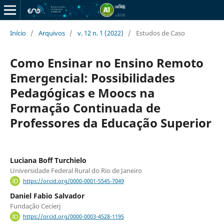
Início
/
Arquivos
/
v. 12 n. 1 (2022)
/
Estudos de Caso
Como Ensinar no Ensino Remoto
Emergencial: Possibilidades
Pedagógicas e Moocs na
Formação Continuada de
Professores da Educação Superior
Luciana Boff Turchielo
Universidade Federal Rural do Rio de Janeiro
https://orcid.org/0000-0001-5545-7049
Daniel Fabio Salvador
Fundação Cecierj
https://orcid.org/0000-0003-4528-1195