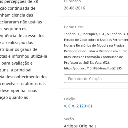
Publicado
 as percepções de 88
26-08-2016
ação continuada de
tinham ciência das
declararam não usá-las
Como Citar
s, segundo os
Tenório, T., Rodrigues, F. A., & Tenório, A. 
requência de acesso dos
Estudo de Caso sobre o Uso das Ferramen
 a realização das
Notas e Relatórios do Moodle na Prática
atribuir os graus de
Pedagógica do Tutor a Distância em Curso
as e informou utilizá-la
Brasileiros de Formação Continuada de
 para avaliação e
Professores.
EaD Em Foco
,
6
(2).
https://doi.org/10.18264/eadf.v6i2.385
uns, a principal
via desconhecimento dos
Fomatos de Citação
a envolver os alunos nas
m desempenhar suas
tação quanto às
Edição
v. 6 n. 2 (2016)
Seção
.
Artigos Originais