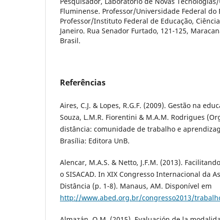
Pesquisador, Laboratório de Novas Tecnologias/
Fluminense. Professor/Universidade Federal do E
Professor/Instituto Federal de Educação, Ciência
Janeiro. Rua Senador Furtado, 121-125, Maracanã:
Brasil.
Referências
Aires, C.J. & Lopes, R.G.F. (2009). Gestão na educ
Souza, L.M.R. Fiorentini & M.A.M. Rodrigues (Or
distância: comunidade de trabalho e aprendiza
Brasí­lia: Editora UnB.
Alencar, M.A.S. & Netto, J.F.M. (2013). Facilitand
o SISACAD. In XIX Congresso Internacional da A
Distância (p. 1-8). Manaus, AM. Disponí­vel em
http://www.abed.org.br/congresso2013/trabalh
Almazán, O.M. (2015). Evaluación de la modalida