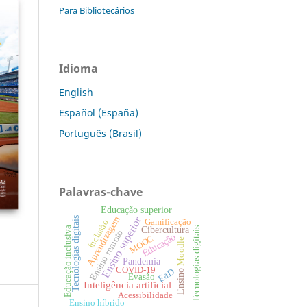
Para Bibliotecários
Idioma
English
Español (España)
Português (Brasil)
Palavras-chave
Educação superior
Aprendizagem
Ensino superior
Tecnologias digitais
Gamificação
Inclusão
Cibercultura
Educação inclusiva
Tecnologias digitais
Ensino remoto
Educação
MOOC
Moodle
Pandemia
COVID-19
EaD
Ensino
Evasão
Inteligência artificial
Acessibilidade
Ensino híbrido