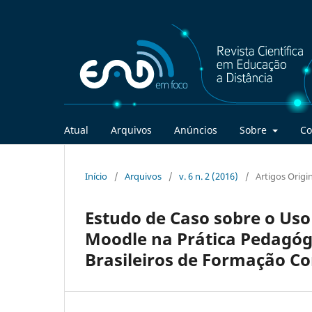
Atual
Arquivos
Anúncios
Sobre
Co
Início
/
Arquivos
/
v. 6 n. 2 (2016)
/
Artigos Origi
Estudo de Caso sobre o Uso
Moodle na Prática Pedagógi
Brasileiros de Formação C