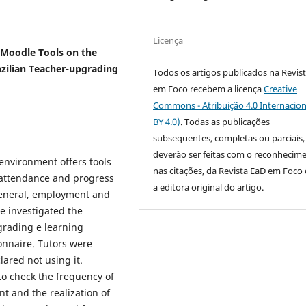
Licença
 Moodle Tools on the
azilian Teacher-upgrading
Todos os artigos publicados na Revis
em Foco recebem a licença
Creative
Commons - Atribuição 4.0 Internacion
BY 4.0)
. Todas as publicações
subsequentes, completas ou parciais,
deverão ser feitas com o reconhecim
nvironment offers tools
nas citações, da Revista EaD em Foc
y attendance and progress
a editora original do artigo.
 general, employment and
We investigated the
grading e learning
ionnaire. Tutors were
ared not using it.
 to check the frequency of
nt and the realization of