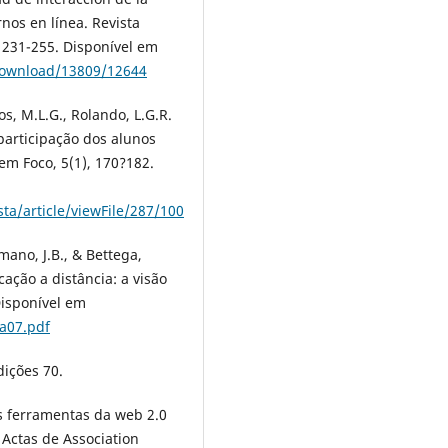
nos en lí­nea. Revista
 231-255. Disponí­vel em
/download/13809/12644
os, M.L.G., Rolando, L.G.R.
 participação dos alunos
em Foco, 5(1), 170?182.
ta/article/viewFile/287/100
comano, J.B., & Bettega,
ação a distância: a visão
isponí­vel em
a07.pdf
dições 70.
 As ferramentas da web 2.0
 Actas de Association