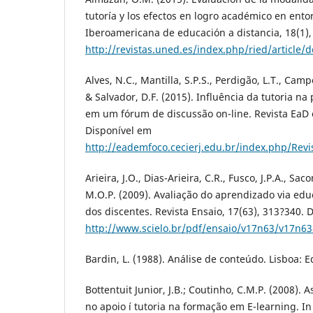
tutorí­a y los efectos en logro académico en entor
Iberoamericana de educación a distancia, 18(1),
http://revistas.uned.es/index.php/ried/article
Alves, N.C., Mantilla, S.P.S., Perdigão, L.T., Camp
& Salvador, D.F. (2015). Influência da tutoria na
em um fórum de discussão on-line. Revista EaD 
Disponí­vel em
http://eademfoco.cecierj.edu.br/index.php/Revis
Arieira, J.O., Dias-Arieira, C.R., Fusco, J.P.A., Sa
M.O.P. (2009). Avaliação do aprendizado via educ
dos discentes. Revista Ensaio, 17(63), 313?340. D
http://www.scielo.br/pdf/ensaio/v17n63/v17n63
Bardin, L. (1988). Análise de conteúdo. Lisboa: E
Bottentuit Junior, J.B.; Coutinho, C.M.P. (2008).
no apoio í tutoria na formação em E-learning. In