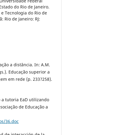
Universidade Federal
stado do Rio de Janeiro.
 e Tecnologia do Rio de
 Rio de Janeiro: RJ:
ação a distância. In: A.M.
gs.). Educação superior a
gem em rede (p. 233?258).
o a tutoria EaD utilizando
ssociação de Educação a
os/36.doc
d de interacción de la