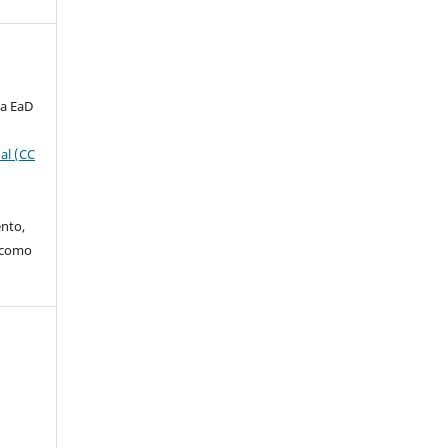
ta EaD
al (CC
ento,
o como