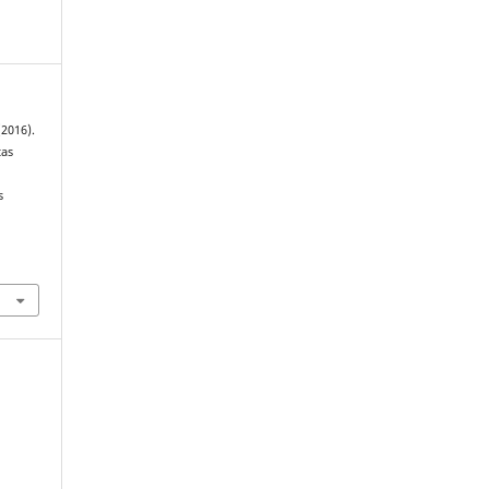
(2016).
tas
s