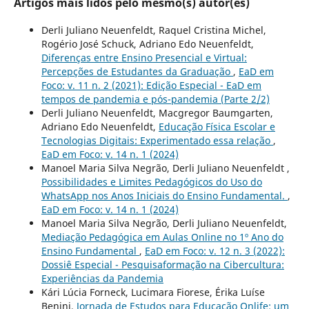
Artigos mais lidos pelo mesmo(s) autor(es)
Derli Juliano Neuenfeldt, Raquel Cristina Michel,
Rogério José Schuck, Adriano Edo Neuenfeldt,
Diferenças entre Ensino Presencial e Virtual:
Percepções de Estudantes da Graduação
,
EaD em
Foco: v. 11 n. 2 (2021): Edição Especial - EaD em
tempos de pandemia e pós-pandemia (Parte 2/2)
Derli Juliano Neuenfeldt, Macgregor Baumgarten,
Adriano Edo Neuenfeldt,
Educação Física Escolar e
Tecnologias Digitais: Experimentado essa relação
,
EaD em Foco: v. 14 n. 1 (2024)
Manoel Maria Silva Negrão, Derli Juliano Neuenfeldt ,
Possibilidades e Limites Pedagógicos do Uso do
WhatsApp nos Anos Iniciais do Ensino Fundamental.
,
EaD em Foco: v. 14 n. 1 (2024)
Manoel Maria Silva Negrão, Derli Juliano Neuenfeldt,
Mediação Pedagógica em Aulas Online no 1º Ano do
Ensino Fundamental
,
EaD em Foco: v. 12 n. 3 (2022):
Dossiê Especial - Pesquisaformação na Cibercultura:
Experiências da Pandemia
Kári Lúcia Forneck, Lucimara Fiorese, Érika Luí­se
Benini,
Jornada de Estudos para Educação Onlife: um