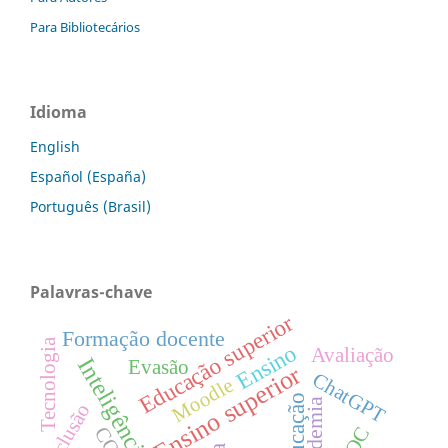
Para Bibliotecários
Idioma
English
Español (España)
Português (Brasil)
Palavras-chave
Educação superior
Formação docente
Tecnologia
Ensino
Avaliação
Evasão
Ensino superior
ChatGPT
Moodle
Educação
Pandemia
Inclusão