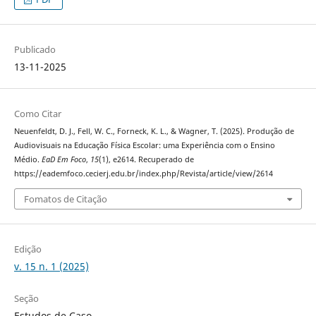
Publicado
13-11-2025
Como Citar
Neuenfeldt, D. J., Fell, W. C., Forneck, K. L., & Wagner, T. (2025). Produção de
Audiovisuais na Educação Física Escolar: uma Experiência com o Ensino
Médio.
EaD Em Foco
,
15
(1), e2614. Recuperado de
https://eademfoco.cecierj.edu.br/index.php/Revista/article/view/2614
Fomatos de Citação
Edição
v. 15 n. 1 (2025)
Seção
Estudos de Caso