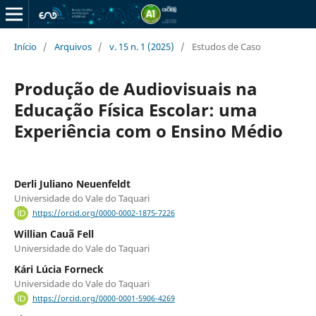
Início
/
Arquivos
/
v. 15 n. 1 (2025)
/
Estudos de Caso
Produção de Audiovisuais na
Educação Física Escolar: uma
Experiência com o Ensino Médio
Derli Juliano Neuenfeldt
Universidade do Vale do Taquari
https://orcid.org/0000-0002-1875-7226
Willian Cauã Fell
Universidade do Vale do Taquari
Kári Lúcia Forneck
Universidade do Vale do Taquari
https://orcid.org/0000-0001-5906-4269