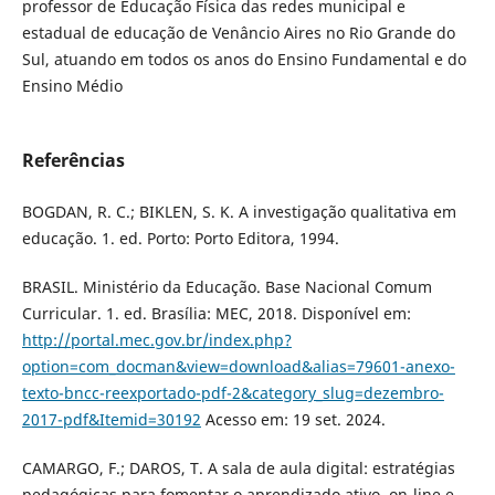
professor de Educação Física das redes municipal e
estadual de educação de Venâncio Aires no Rio Grande do
Sul, atuando em todos os anos do Ensino Fundamental e do
Ensino Médio
Referências
BOGDAN, R. C.; BIKLEN, S. K. A investigação qualitativa em
educação. 1. ed. Porto: Porto Editora, 1994.
BRASIL. Ministério da Educação. Base Nacional Comum
Curricular. 1. ed. Brasília: MEC, 2018. Disponível em:
http://portal.mec.gov.br/index.php?
option=com_docman&view=download&alias=79601-anexo-
texto-bncc-reexportado-pdf-2&category_slug=dezembro-
2017-pdf&Itemid=30192
Acesso em: 19 set. 2024.
CAMARGO, F.; DAROS, T. A sala de aula digital: estratégias
pedagógicas para fomentar o aprendizado ativo, on-line e