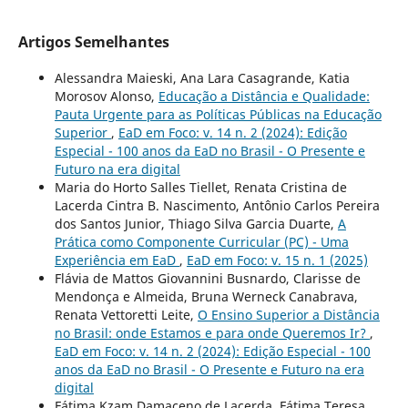
Artigos Semelhantes
Alessandra Maieski, Ana Lara Casagrande, Katia
Morosov Alonso,
Educação a Distância e Qualidade:
Pauta Urgente para as Políticas Públicas na Educação
Superior
,
EaD em Foco: v. 14 n. 2 (2024): Edição
Especial - 100 anos da EaD no Brasil - O Presente e
Futuro na era digital
Maria do Horto Salles Tiellet, Renata Cristina de
Lacerda Cintra B. Nascimento, Antônio Carlos Pereira
dos Santos Junior, Thiago Silva Garcia Duarte,
A
Prática como Componente Curricular (PC) - Uma
Experiência em EaD
,
EaD em Foco: v. 15 n. 1 (2025)
Flávia de Mattos Giovannini Busnardo, Clarisse de
Mendonça e Almeida, Bruna Werneck Canabrava,
Renata Vettoretti Leite,
O Ensino Superior a Distância
no Brasil: onde Estamos e para onde Queremos Ir?
,
EaD em Foco: v. 14 n. 2 (2024): Edição Especial - 100
anos da EaD no Brasil - O Presente e Futuro na era
digital
Fátima Kzam Damaceno de Lacerda, Fátima Teresa