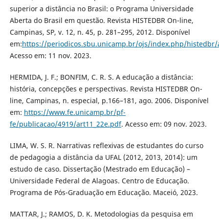
superior a distância no Brasil: o Programa Universidade
Aberta do Brasil em questão. Revista HISTEDBR On-line,
Campinas, SP, v. 12, n. 45, p. 281–295, 2012. Disponível
em:
https://periodicos.sbu.unicamp.br/ojs/index.php/histedbr/
Acesso em: 11 nov. 2023.
HERMIDA, J. F.; BONFIM, C. R. S. A educação a distância:
história, concepções e perspectivas. Revista HISTEDBR On-
line, Campinas, n. especial, p.166–181, ago. 2006. Disponível
em:
https://www.fe.unicamp.br/pf-
fe/publicacao/4919/art11_22e.pdf
. Acesso em: 09 nov. 2023.
LIMA, W. S. R. Narrativas reflexivas de estudantes do curso
de pedagogia a distância da UFAL (2012, 2013, 2014): um
estudo de caso. Dissertação (Mestrado em Educação) –
Universidade Federal de Alagoas. Centro de Educação.
Programa de Pós-Graduação em Educação. Maceió, 2023.
MATTAR, J.; RAMOS, D. K. Metodologias da pesquisa em