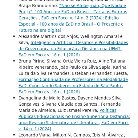
Braga Branquinho,
“Não se Afobe, não, Que Nada é
Pra Já”: 100 Anos de EaD no Brasil – Carta às Futuras
Gerações
,
EaD em Foco: v. 14 n. 2 (2024): Edição
Especial - 100 anos da EaD no Brasil - O Presente e
Futuro na era digital
Alexandre Martins dos Anjos, Wellington Amaral e
Silva,
Inteligência Artificial: Desafios e Possibilidades
de Governança da Educação a Distância na UFMT
,
EaD em Foco: v. 16 n. 1 (2026)
Bruna Pirino, Silvana Ortiz Vieira Ruiz, Aline Tatiana
Ribeiro Venerando, João Paulo da Silva Sapia, Karina
Luiza da Silva Fernandes, Esteban Fernandez Tuesta,
Formação Continuada de Professores na Modalidade
EaD: Conectando Saberes no Estado de São Paulo
,
EaD em Foco: v. 16 n. 1 (2026)
Evangelina de Mello Bastos, Dayene Mendes Silva
Gonçalves, Silvana Claudia dos Santos , Fernanda
Maria de Almeida, Luiz Ismael Pereira,
Políticas
Públicas Educacionais no Ensino Superior à Distância:
uma Revisão Sistemática de Literatura
,
EaD em Foco:
v. 14 n. 1 (2024)
Leonardo Viana, Milton N. Campos, Ibis M. Álvarez ,