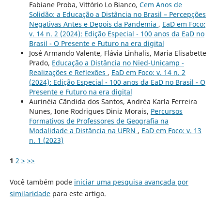
Fabiane Proba, Vittório Lo Bianco,
Cem Anos de
Solidão: a Educação a Distância no Brasil – Percepções
Negativas Antes e Depois da Pandemia
,
EaD em Foco:
v. 14 n. 2 (2024): Edição Especial - 100 anos da EaD no
Brasil - O Presente e Futuro na era digital
José Armando Valente, Flávia Linhalis, Maria Elisabette
Prado,
Educação a Distância no Nied-Unicamp -
Realizações e Reflexões
,
EaD em Foco: v. 14 n. 2
(2024): Edição Especial - 100 anos da EaD no Brasil - O
Presente e Futuro na era digital
Aurinéia Cândida dos Santos, Andréa Karla Ferreira
Nunes, Ione Rodrigues Diniz Morais,
Percursos
Formativos de Professores de Geografia na
Modalidade a Distância na UFRN
,
EaD em Foco: v. 13
n. 1 (2023)
1
2
>
>>
Você também pode
iniciar uma pesquisa avançada por
similaridade
para este artigo.