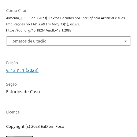
Como Citar
Almeida, J. C. P. de. (2023). Textos Gerados por Inteligência Artificial e suas
Implicações no EAD.
EaD Em Foco
,
13
(1), e2083.
https://doi.org/10.18264/eadf.v13i1.2083
Fomatos de Citação
Edição
v. 13 n. 1 (2023)
Seção
Estudos de Caso
Licença
Copyright (c) 2023 EaD em Foco