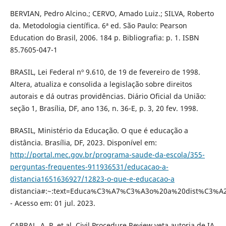
BERVIAN, Pedro Alcino.; CERVO, Amado Luiz.; SILVA, Roberto
da. Metodologia científica. 6ª ed. São Paulo: Pearson
Education do Brasil, 2006. 184 p. Bibliografia: p. 1. ISBN
85.7605-047-1
BRASIL, Lei Federal nº 9.610, de 19 de fevereiro de 1998.
Altera, atualiza e consolida a legislação sobre direitos
autorais e dá outras providências. Diário Oficial da União:
seção 1, Brasília, DF, ano 136, n. 36-E, p. 3, 20 fev. 1998.
BRASIL, Ministério da Educação. O que é educação a
distância. Brasília, DF, 2023. Disponível em:
http://portal.mec.gov.br/programa-saude-da-escola/355-
perguntas-frequentes-911936531/educacao-a-
distancia1651636927/12823-o-que-e-educacao-a
distancia#:~:text=Educa%C3%A7%C3%A3o%20a%20dist%C3
- Acesso em: 01 jul. 2023.
CABRAL, A. P. et al. Civil Procedure Review veta autoria de IA