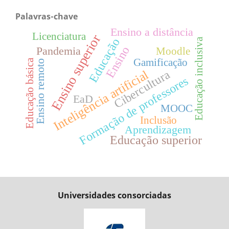
Palavras-chave
Ensino a distância
Licenciatura
Ensino superior
Educação
Educação inclusiva
Ensino
Pandemia
Moodle
Gamificação
Educação básica
Ensino remoto
Inteligência artificial
Cibercultura
Formação de professores
EaD
MOOC
Inclusão
Aprendizagem
Educação superior
Universidades consorciadas