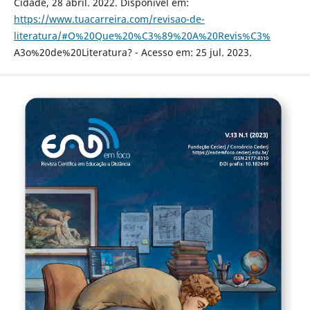
Cidade, 28 abril. 2022. Disponível em:
https://www.tuacarreira.com/revisao-de-
literatura/#O%20Que%20%C3%89%20A%20Revis%C3%
A3o%20de%20Literatura? - Acesso em: 25 jul. 2023.