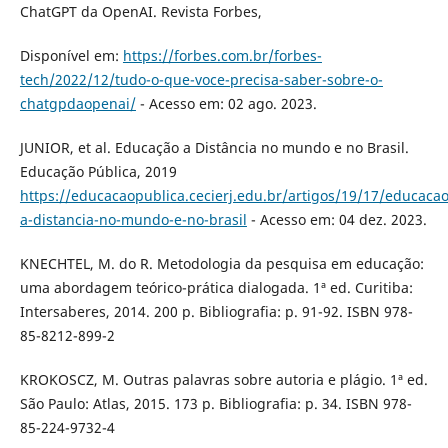
ChatGPT da OpenAI. Revista Forbes,
Disponível em:
https://forbes.com.br/forbes-
tech/2022/12/tudo-o-que-voce-precisa-saber-sobre-o-
chatgpdaopenai/
- Acesso em: 02 ago. 2023.
JUNIOR, et al. Educação a Distância no mundo e no Brasil.
Educação Pública, 2019
https://educacaopublica.cecierj.edu.br/artigos/19/17/educacao
a-distancia-no-mundo-e-no-brasil
- Acesso em: 04 dez. 2023.
KNECHTEL, M. do R. Metodologia da pesquisa em educação:
uma abordagem teórico-prática dialogada. 1ª ed. Curitiba:
Intersaberes, 2014. 200 p. Bibliografia: p. 91-92. ISBN 978-
85-8212-899-2
KROKOSCZ, M. Outras palavras sobre autoria e plágio. 1ª ed.
São Paulo: Atlas, 2015. 173 p. Bibliografia: p. 34. ISBN 978-
85-224-9732-4