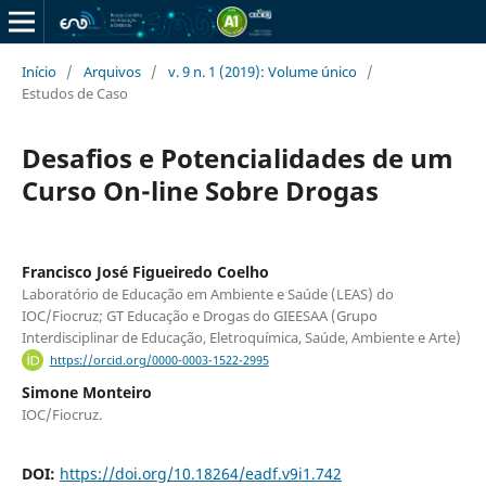
Início
/
Arquivos
/
v. 9 n. 1 (2019): Volume único
/
Estudos de Caso
Desafios e Potencialidades de um
Curso On-line Sobre Drogas
Francisco José Figueiredo Coelho
Laboratório de Educação em Ambiente e Saúde (LEAS) do
IOC/Fiocruz; GT Educação e Drogas do GIEESAA (Grupo
Interdisciplinar de Educação, Eletroquí­mica, Saúde, Ambiente e Arte)
https://orcid.org/0000-0003-1522-2995
Simone Monteiro
IOC/Fiocruz.
DOI:
https://doi.org/10.18264/eadf.v9i1.742