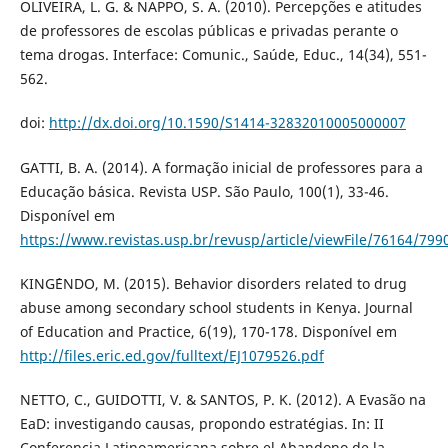
OLIVEIRA, L. G. & NAPPO, S. A. (2010). Percepções e atitudes
de professores de escolas públicas e privadas perante o
tema drogas. Interface: Comunic., Saúde, Educ., 14(34), 551-
562.
doi:
http://dx.doi.org/10.1590/S1414-32832010005000007
GATTI, B. A. (2014). A formação inicial de professores para a
Educação básica. Revista USP. São Paulo, 100(1), 33-46.
Disponí­vel em
https://www.revistas.usp.br/revusp/article/viewFile/76164/799
KING´ENDO, M. (2015). Behavior disorders related to drug
abuse among secondary school students in Kenya. Journal
of Education and Practice, 6(19), 170-178. Disponí­vel em
http://files.eric.ed.gov/fulltext/EJ1079526.pdf
NETTO, C., GUIDOTTI, V. & SANTOS, P. K. (2012). A Evasão na
EaD: investigando causas, propondo estratégias. In: II
Conferencia Latinoamericana sobre el Abandono de la