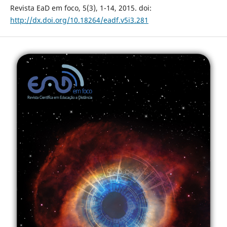
Revista EaD em foco, 5(3), 1-14, 2015. doi:
http://dx.doi.org/10.18264/eadf.v5i3.281