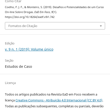
Como Citar
Coelho, F. J. F., & Monteiro, S. (2019). Desafios e Potencialidades de um Curso
On-line Sobre Drogas.
EaD Em Foco
,
9
(1).
https://doi.org/10.18264/eadf.v9i1.742
Fomatos de Citação
Edição
v. 9 n. 1 (2019): Volume único
Seção
Estudos de Caso
Licença
Todos os artigos publicados na Revista EaD em Foco recebem a
licença
Creative Commons - Atribuição 4.0 Internacional (CC BY 4.0)
.
Todas as publicações subsequentes, completas ou parciais, deverão