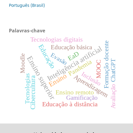
Português (Brasil)
Palavras-chave
Tecnologias digitais
Formação docente
Educação
Educação básica
Inteligência artificial
EaD
Evasão
Moodle
Ensino superior
Pandemia
ChatGPT
MOOC
Inclusão
Ensino
Aprendizagem
Tecnologias
Cibercultura
Avaliação
Ensino remoto
Gamificação
Educação à distância