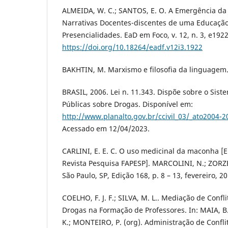
ALMEIDA, W. C.; SANTOS, E. O. A Emergência da
Narrativas Docentes-discentes de uma Educação
Presencialidades. EaD em Foco, v. 12, n. 3, e1922
https://doi.org/10.18264/eadf.v12i3.1922
BAKHTIN, M. Marxismo e filosofia da linguagem. 
BRASIL, 2006. Lei n. 11.343. Dispõe sobre o Sist
Públicas sobre Drogas. Disponível em:
http://www.planalto.gov.br/ccivil_03/_ato2004-
Acessado em 12/04/2023.
CARLINI, E. E. C. O uso medicinal da maconha [E
Revista Pesquisa FAPESP]. MARCOLINI, N.; ZORZ
São Paulo, SP, Edição 168, p. 8 – 13, fevereiro, 20
COELHO, F. J. F.; SILVA, M. L.. Mediação de Conf
Drogas na Formação de Professores. In: MAIA, B
K.; MONTEIRO, P. (org). Administração de Confli