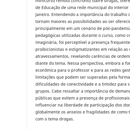
minicurso remoto (síncrono) sobre drogas, ofere
de Educação de uma rede municipal do interior 
Janeiro. Entendendo a importância do trabalho 
tornam maiores as possibilidades ao ser oferec
principalmente em um cenário de pós-pandemia.
pedagógicas utilizadas durante o curso, como c
imaginária, foi perceptível a presença frequent
proibicionistas e estigmatizantes em relação as
atravessamentos, revelando carências de ordem
diante do tema. Nessa perspectiva, embora a f
econômica para o professor e para as redes ges
limitações que podem ser superadas pela forma
dificuldades de conectividade e a timidez para s
grupos. Cabe ressaltar a importância de demand
públicas que evitem a presença de profissionais
influenciar na liberdade de participação dos d
globalmente os anseios e fragilidades de como t
com o tema drogas.