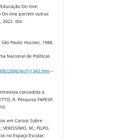
 Educação On-line:
 On-line por/em outras
, 2022. doi:
São Paulo: Hucitec, 1988.
ema Nacional de Políticas
2006/2006/lei/l11343.htm
–
ntrevista concedida à
ETTO, R. Pesquisa FAPESP,
10.
litos em Cursos Sobre
.; VERISSIMO, M.; FILPO,
tos no Espaço Escolar: