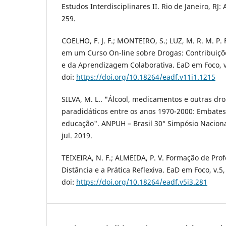
Estudos Interdisciplinares II. Rio de Janeiro, RJ: 
259.
COELHO, F. J. F.; MONTEIRO, S.; LUZ, M. R. M. P
em um Curso On-line sobre Drogas: Contribuiç
e da Aprendizagem Colaborativa. EaD em Foco, v.
doi:
https://doi.org/10.18264/eadf.v11i1.1215
SILVA, M. L.. "Álcool, medicamentos e outras dr
paradidáticos entre os anos 1970-2000: Embates
educação". ANPUH – Brasil 30° Simpósio Nacional 
jul. 2019.
TEIXEIRA, N. F.; ALMEIDA, P. V. Formação de Pro
Distância e a Prática Reflexiva. EaD em Foco, v.5, 
doi:
https://doi.org/10.18264/eadf.v5i3.281