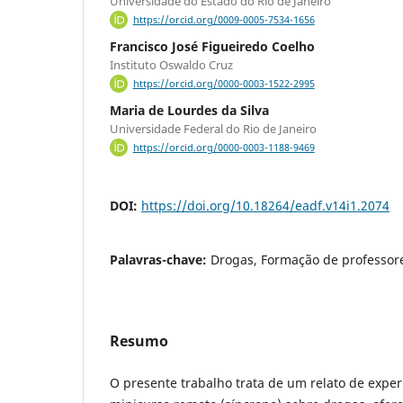
Universidade do Estado do Rio de Janeiro
https://orcid.org/0009-0005-7534-1656
Francisco José Figueiredo Coelho
Instituto Oswaldo Cruz
https://orcid.org/0000-0003-1522-2995
Maria de Lourdes da Silva
Universidade Federal do Rio de Janeiro
https://orcid.org/0000-0003-1188-9469
DOI:
https://doi.org/10.18264/eadf.v14i1.2074
Palavras-chave:
Drogas, Formação de professor
Resumo
O presente trabalho trata de um relato de expe