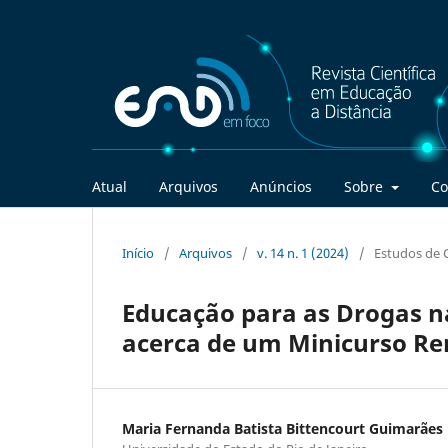
Atual
Arquivos
Anúncios
Sobre
Co
Início
/
Arquivos
/
v. 14 n. 1 (2024)
/
Estudos de 
Educação para as Drogas n
acerca de um Minicurso Rem
Maria Fernanda Batista Bittencourt Guimarães