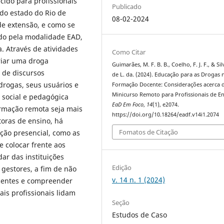
cido para profissionais
Publicado
do estado do Rio de
08-02-2024
de extensão, e como se
ido pela modalidade EAD,
 Através de atividades
Como Citar
riar uma droga
Guimarães, M. F. B. B., Coelho, F. J. F., & Sil
e de discursos
de L. da. (2024). Educação para as Drogas 
 drogas, seus usuários e
Formação Docente: Considerações acerca 
Minicurso Remoto para Profissionais de En
 social e pedagógica
EaD Em Foco
,
14
(1), e2074.
ormação remota seja mais
https://doi.org/10.18264/eadf.v14i1.2074
toras de ensino, há
Fomatos de Citação
ção presencial, como as
e colocar frente aos
ar das instituições
Edição
 gestores, a fim de não
v. 14 n. 1 (2024)
ocentes e compreender
ais profissionais lidam
Seção
Estudos de Caso