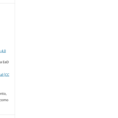
a
 4.0
ta EaD
al (CC
ento,
o como