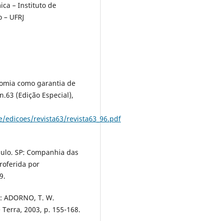
a – Instituto de
o – UFRJ
nomia como garantia de
 n.63 (Edição Especial),
ne/edicoes/revista63/revista63_96.pdf
Paulo. SP: Companhia das
roferida por
9.
n: ADORNO, T. W.
Terra, 2003, p. 155-168.