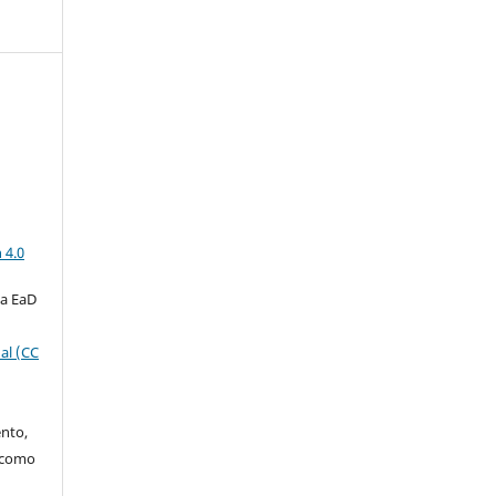
a
 4.0
ta EaD
al (CC
ento,
o como