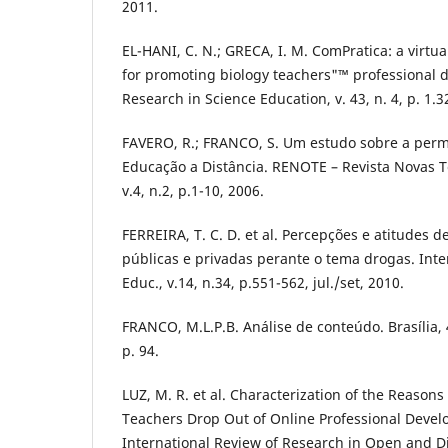
2011.
EL-HANI, C. N.; GRECA, I. M. ComPratica: a virtu
for promoting biology teachers"™ professional d
Research in Science Education, v. 43, n. 4, p. 1.3
FAVERO, R.; FRANCO, S. Um estudo sobre a perm
Educação a Distância. RENOTE – Revista Novas 
v.4, n.2, p.1-10, 2006.
FERREIRA, T. C. D. et al. Percepções e atitudes d
públicas e privadas perante o tema drogas. Int
Educ., v.14, n.34, p.551-562, jul./set, 2010.
FRANCO, M.L.P.B. Análise de conteúdo. Brasí­lia, 4
p. 94.
LUZ, M. R. et al. Characterization of the Reason
Teachers Drop Out of Online Professional Deve
International Review of Research in Open and Di