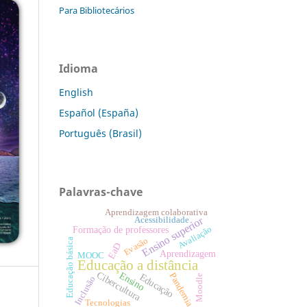
Para Bibliotecários
Idioma
English
Español (España)
Português (Brasil)
Palavras-chave
Aprendizagem colaborativa
Ensino superior
Acessibilidade
Avaliação
Formação de professores
Evasão
Educação básica
EaD
Aprendizagem
MOOC
Educação a distância
Cibercultura
Ensino
Pandemia
Educação
Moodle
Inclusão
Tecnologias