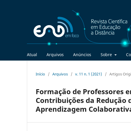
Atual
Arquivos
Anúncios
Sobre
Co
Início
/
Arquivos
/
v. 11 n. 1 (2021)
/
Artigos Orig
Formação de Professores e
Contribuições da Redução d
Aprendizagem Colaborativ