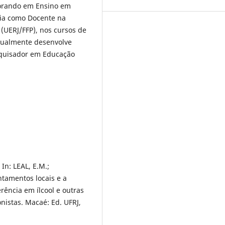
torando em Ensino em
cia como Docente na
(UERJ/FFP), nos cursos de
Atualmente desenvolve
squisador em Educação
In: LEAL, E.M.;
ntamentos locais e a
rência em ílcool e outras
nistas. Macaé: Ed. UFRJ,