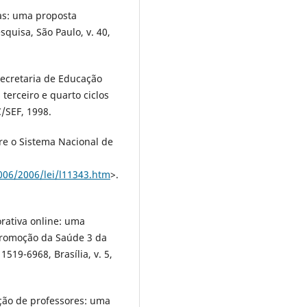
as: uma proposta
quisa, São Paulo, v. 40,
Secretaria de Educação
terceiro e quarto ciclos
C/SEF, 1998.
bre o Sistema Nacional de
2006/2006/lei/l11343.htm
>.
rativa online: uma
 Promoção da Saúde 3 da
519-6968, Brasí­lia, v. 5,
ção de professores: uma