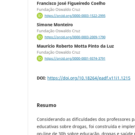
Francisco José Figueiredo Coelho
Fundação Oswaldo Cruz
https://orcid.org/0000-0003-1522-2995
Simone Monteiro
Fundação Oswaldo Cruz
https://orcid.org/0000-0003-2009-1790
Maurí­cio Roberto Motta Pinto da Luz
Fundação Oswaldo Cruz
https://orcid.org/0000-0001-9374-3791
DOI:
https://doi.org/10.18264/eadf.v11i1.1215
Resumo
Considerando as dificuldades dos professores pa
educativas sobre drogas, foi construída e imp
on-line de 30h sobre educação, drogas e saúde 