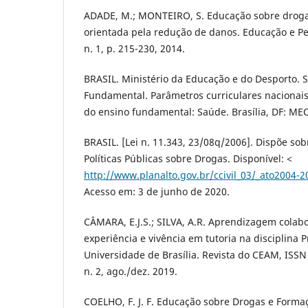
ADADE, M.; MONTEIRO, S. Educação sobre drog
orientada pela redução de danos. Educação e Pes
n. 1, p. 215-230, 2014.
BRASIL. Ministério da Educação e do Desporto. 
Fundamental. Parâmetros curriculares nacionais 
do ensino fundamental: Saúde. Brasí­lia, DF: ME
BRASIL. [Lei n. 11.343, 23/08q/2006]. Dispõe so
Polí­ticas Públicas sobre Drogas. Disponí­vel: <
http://www.planalto.gov.br/ccivil_03/_ato2004-
Acesso em: 3 de junho de 2020.
CÂMARA, E.J.S.; SILVA, A.R. Aprendizagem colabo
experiência e vivência em tutoria na disciplina
Universidade de Brasí­lia. Revista do CEAM, ISSN 1
n. 2, ago./dez. 2019.
COELHO, F. J. F. Educação sobre Drogas e Forma