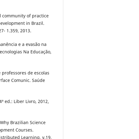
al community of practice
evelopment in Brazil.
27- 1.359, 2013.
anência e a evasão na
Tecnologias Na Educação,
e professores de escolas
erface Comunic. Saúde
ª ed.: Liber Livro, 2012,
s Why Brazilian Science
lopment Courses.
stributed Learning, v.19,