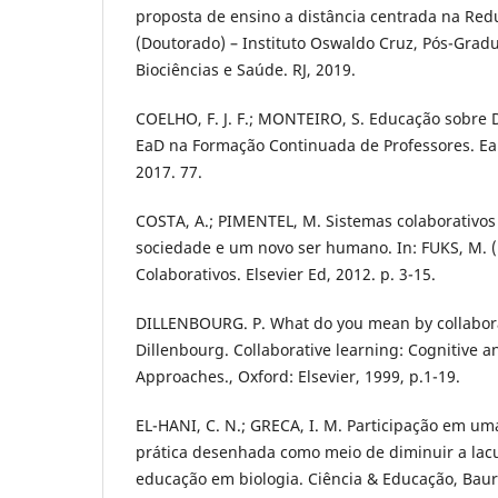
proposta de ensino a distância centrada na Red
(Doutorado) – Instituto Oswaldo Cruz, Pós-Gra
Biociências e Saúde. RJ, 2019.
COELHO, F. J. F.; MONTEIRO, S. Educação sobre 
EaD na Formação Continuada de Professores. EaD 
2017. 77.
COSTA, A.; PIMENTEL, M. Sistemas colaborativo
sociedade e um novo ser humano. In: FUKS, M. (
Colaborativos. Elsevier Ed, 2012. p. 3-15.
DILLENBOURG. P. What do you mean by collaborat
Dillenbourg. Collaborative learning: Cognitive 
Approaches., Oxford: Elsevier, 1999, p.1-19.
EL-HANI, C. N.; GRECA, I. M. Participação em u
prática desenhada como meio de diminuir a lac
educação em biologia. Ciência & Educação, Bauru,