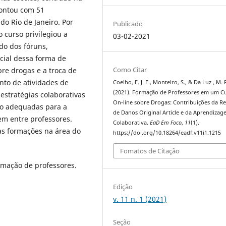
contou com 51
do Rio de Janeiro. Por
Publicado
 curso privilegiou a
03-02-2021
do dos fóruns,
cial dessa forma de
Como Citar
e drogas e a troca de
nto de atividades de
Coelho, F. J. F., Monteiro, S., & Da Luz , M. 
(2021). Formação de Professores em um C
estratégias colaborativas
On-line sobre Drogas: Contribuições da R
ão adequadas para a
de Danos Original Article e da Aprendiza
em entre professores.
Colaborativa.
EaD Em Foco
,
11
(1).
as formações na área do
https://doi.org/10.18264/eadf.v11i1.1215
Fomatos de Citação
rmação de professores.
Edição
v. 11 n. 1 (2021)
Seção