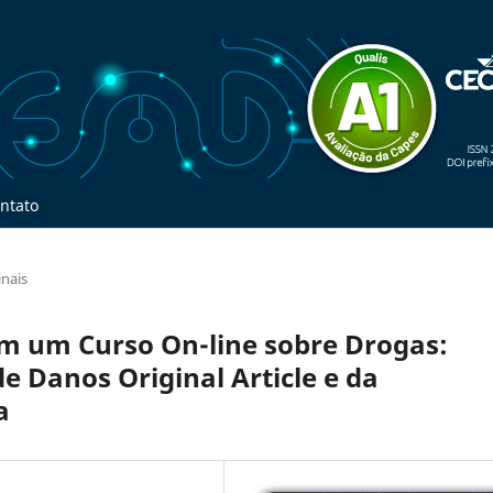
ntato
inais
m um Curso On-line sobre Drogas:
e Danos Original Article e da
a