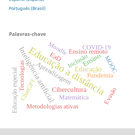
Português (Brasil)
Palavras-chave
Moodle
COVID-19
Educação a distância
Inteligência artificial
Ensino remoto
EaD
Ensino
Inclusão
MOOC
Aprendizagem
Tecnologias
Educação
Educação especial
Pandemia
ChatGPT
Cibercultura
Evasão
Matemática
Metodologias ativas