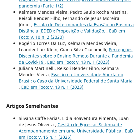
pandemia (Parte 1/2)
Kelmara Mendes Vieira, Pedro Saulo Rocha Martins,
Reisoli Bender Filho, Fernando de Jesus Moreira
Júnior,
Escala de Determinantes da Evasão no Ensino a
Distância (EDED): Proposição e Validação.
,
EaD em
Foco: v. 10 n. 2 (2020)
Rogério Torres Da Luz, Kelmara Mendes Vieira,
Leander Luiz Klein, Giana Silva Giacomelli,
Percepções
Discentes sobre o Ensino Remoto Durante a Pandemia
da Covid-19
,
EaD em Foco: v. 13 n. 1 (2023)
Juliana Martinelli, Reisoli Bender Filho, Kelmara
Mendes Vieira,
Evasão na Universidade Aberta do
Brasil: o Caso da Universidade Federal de Santa Maria
,
EaD em Foco: v. 13 n. 1 (2023)
Artigos Semelhantes
Silvana Caffe Farias, Lidia Boaventura Pimenta, Luan
de Jesus Oliveira ,
Gestão de Egresso: Sistema de
Acompanhamento em uma Universidade Pública
,
EaD
em Foco: v. 15 n. 1 (2025)