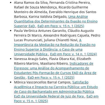
Alana Ramos da Silva, Fernanda Cristina Pereira,
Rafael de Souza Mendonça, Ricardo Guilherme
Monteiro de Almeida, Everaldo Henrique dos Santos
Barbosa, Karina Valdivia Delgado,
Uma Análise
Quantitativa dos Determinantes da Evasão no Ensino
Superior EaD
,
EaD em Foco: v. 15 n. 1 (2025)
Paula Verônica Antunes Garanito, Cláudio Augusto
Ferreira Di Marco, Alexandre Rodrigues Cajuela, Pedro
Lucas Prununciati, Juliana Chiaretti Novi,
A
Importância da Mediação na Redução da Evasão no
Ensino Superior à Distância: o Caso de uma
Universidade Pública
,
EaD em Foco: v. 14 n. 1 (2024)
Vanessa Araujo Sales, Flavia Obara Kai, Elizabeth
Ribeiro Martins, Maxiliano Ribeiro,
Indicadores de
Egressos: uma Análise do Acompanhamento de
Estudantes Pós-Formação de Cursos EAD da Área de
Gestão
,
EaD em Foco: v. 15 n. 1 (2025)
Mônica Vasconcellos Barral Campos,
Satisfação
Acadêmica e Impacto na Carreira Pública: um Estudo
de Caso do Bacharelado em Administração Pública
EaD da Universidade Federal de Juiz de Fora
,
EaD em
Foco: v. 15 n. 1 (2025)