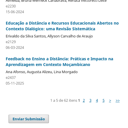
Almeida, Bruna Werneck Canabrava, Renata Vettoretti Leite
e2230
15-06-2024
Educação a Distância e Recursos Educacionais Abertos no
Contexto Dialógico: uma Revisão Sistemática
Erivaldo da Silva Santos, Allyson Carvalho de Araujo
e2129
06-03-2024
Feedback no Ensino a Distância: Práticas e Impacto na
Aprendizagem em Contexto Moçambicano
Ana Afonso, Augusta Alizeu, Lina Morgado
e2437
05-11-2025
1 a 5 de 62 itens
1
2
3
4
5
>
>>
Enviar Submissão