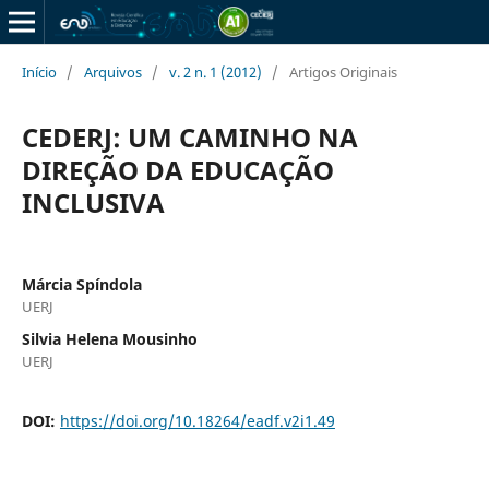
Início
/
Arquivos
/
v. 2 n. 1 (2012)
/
Artigos Originais
CEDERJ: UM CAMINHO NA
DIREÇÃO DA EDUCAÇÃO
INCLUSIVA
Márcia Spí­ndola
UERJ
Silvia Helena Mousinho
UERJ
DOI:
https://doi.org/10.18264/eadf.v2i1.49