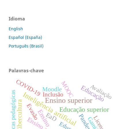
Idioma
English
Español (España)
Português (Brasil)
Palavras-chave
COVID-19
MOOC
Avaliação
Educação
Moodle
Práticas pedagógicas
Inteligência artificial
Inclusão
Ensino superior
Cibercultura
Evasão
Educação superior
Ensino
EaD
Pandemia