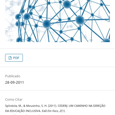
PDF
Publicado
28-09-2011
Como Citar
Spí­ndola, M., & Mousinho, S. H. (2011). CEDERJ: UM CAMINHO NA DIREÇÃO
DA EDUCAÇÃO INCLUSIVA.
EaD Em Foco
,
2
(1).