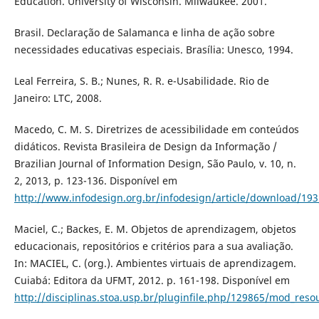
Education. University of Wisconsin. Milwaukee. 2001.
Brasil. Declaração de Salamanca e linha de ação sobre
necessidades educativas especiais. Brasí­lia: Unesco, 1994.
Leal Ferreira, S. B.; Nunes, R. R. e-Usabilidade. Rio de
Janeiro: LTC, 2008.
Macedo, C. M. S. Diretrizes de acessibilidade em conteúdos
didáticos. Revista Brasileira de Design da Informação /
Brazilian Journal of Information Design, São Paulo, v. 10, n.
2, 2013, p. 123-136. Disponí­vel em
http://www.infodesign.org.br/infodesign/article/download/19
Maciel, C.; Backes, E. M. Objetos de aprendizagem, objetos
educacionais, repositórios e critérios para a sua avaliação.
In: MACIEL, C. (org.). Ambientes virtuais de aprendizagem.
Cuiabá: Editora da UFMT, 2012. p. 161-198. Disponí­vel em
http://disciplinas.stoa.usp.br/pluginfile.php/129865/mod_res