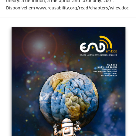
theory: a definition, a metaphor and taxonomy. 2001.
Disponí­vel em www.reusability.org/read/chapters/wiley.doc