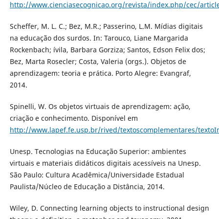
http://www.cienciasecognicao.org/revista/index.php/cec/articl
Scheffer, M. L. C.; Bez, M.R.; Passerino, L.M. Mí­dias digitais
na educação dos surdos. In: Tarouco, Liane Margarida
Rockenbach; ívila, Barbara Gorziza; Santos, Edson Felix dos;
Bez, Marta Rosecler; Costa, Valeria (orgs.). Objetos de
aprendizagem: teoria e prática. Porto Alegre: Evangraf,
2014.
Spinelli, W. Os objetos virtuais de aprendizagem: ação,
criação e conhecimento. Disponí­vel em
http://www.lapef.fe.usp.br/rived/textoscomplementares/texto
Unesp. Tecnologias na Educação Superior: ambientes
virtuais e materiais didáticos digitais acessí­veis na Unesp.
São Paulo: Cultura Acadêmica/Universidade Estadual
Paulista/Núcleo de Educação a Distância, 2014.
Wiley, D. Connecting learning objects to instructional design