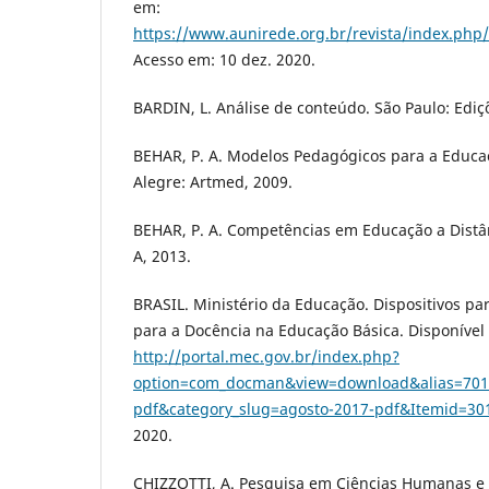
em:
https://www.aunirede.org.br/revista/index.php
Acesso em: 10 dez. 2020.
BARDIN, L. Análise de conteúdo. São Paulo: Ediç
BEHAR, P. A. Modelos Pedagógicos para a Educaç
Alegre: Artmed, 2009.
BEHAR, P. A. Competências em Educação a Distân
A, 2013.
BRASIL. Ministério da Educação. Dispositivos p
para a Docência na Educação Básica. Disponí­vel
http://portal.mec.gov.br/index.php?
option=com_docman&view=download&alias=7014
pdf&category_slug=agosto-2017-pdf&Itemid=30
2020.
CHIZZOTTI, A. Pesquisa em Ciências Humanas e So