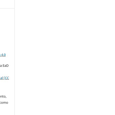
a
 4.0
ta EaD
al (CC
ento,
o como