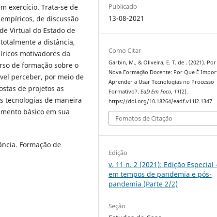
Publicado
m exercício. Trata-se de
13-08-2021
 empíricos, de discussão
de Virtual do Estado de
 totalmente a distância,
Como Citar
íricos motivadores da
Garbin, M., & Oliveira, E. T. de . (2021). Po
rso de formação sobre o
Nova Formação Docente: Por Que É Impor
ível perceber, por meio de
Aprender a Usar Tecnologias no Processo
ostas de projetos as
Formativo?.
EaD Em Foco
,
11
(2).
s tecnologias de maneira
https://doi.org/10.18264/eadf.v11i2.1347
lemento básico em sua
Fomatos de Citação
ância. Formação de
Edição
v. 11 n. 2 (2021): Edição Especial
em tempos de pandemia e pós-
pandemia (Parte 2/2)
Seção