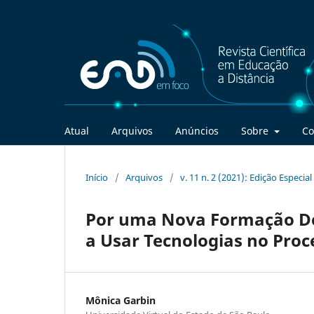
Atual
Arquivos
Anúncios
Sobre
Co
Início
/
Arquivos
/
v. 11 n. 2 (2021): Edição Espec
Por uma Nova Formação Do
a Usar Tecnologias no Pro
Mônica Garbin