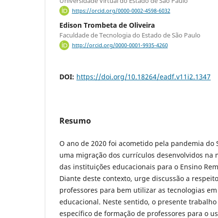
Universidade Virtual do Estado de São Paulo
https://orcid.org/0000-0002-4598-6032
Edison Trombeta de Oliveira
Faculdade de Tecnologia do Estado de São Paulo
http://orcid.org/0000-0001-9935-4260
DOI:
https://doi.org/10.18264/eadf.v11i2.1347
Resumo
O ano de 2020 foi acometido pela pandemia do 
uma migração dos currículos desenvolvidos na 
das instituições educacionais para o Ensino Re
Diante deste contexto, urge discussão a respeit
professores para bem utilizar as tecnologias e
educacional. Neste sentido, o presente trabalho
específico de formação de professores para o u