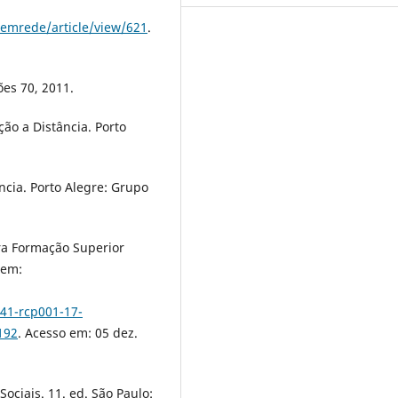
/emrede/article/view/621
.
ões 70, 2011.
ão a Distância. Porto
cia. Porto Alegre: Grupo
ara Formação Superior
 em:
1-rcp001-17-
192
. Acesso em: 05 dez.
ciais. 11. ed. São Paulo: