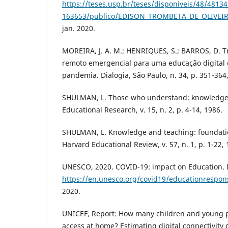
https://teses.usp.br/teses/disponiveis/48/4813
163653/publico/EDISON_TROMBETA_DE_OLIVEIR
jan. 2020.
MOREIRA, J. A. M.; HENRIQUES, S.; BARROS, D. 
remoto emergencial para uma educação digital
pandemia. Dialogia, São Paulo, n. 34, p. 351-364
SHULMAN, L. Those who understand: knowledge 
Educational Research, v. 15, n. 2, p. 4-14, 1986.
SHULMAN, L. Knowledge and teaching: foundatio
Harvard Educational Review, v. 57, n. 1, p. 1-22, 
UNESCO, 2020. COVID-19: impact on Education. D
https://en.unesco.org/covid19/educationrespon
2020.
UNICEF, Report: How many children and young p
access at home? Estimating digital connectivity