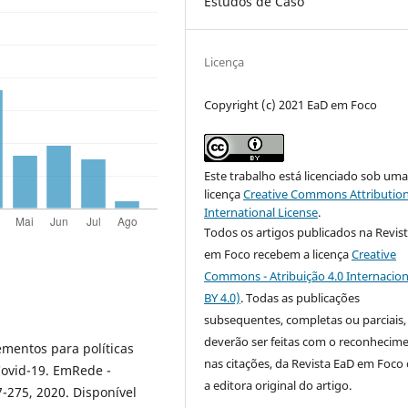
Estudos de Caso
Licença
Copyright (c) 2021 EaD em Foco
Este trabalho está licenciado sob um
licença
Creative Commons Attribution
International License
.
Todos os artigos publicados na Revis
em Foco recebem a licença
Creative
Commons - Atribuição 4.0 Internacion
BY 4.0)
. Todas as publicações
subsequentes, completas ou parciais,
deverão ser feitas com o reconhecim
mentos para polí­ticas
nas citações, da Revista EaD em Foc
Covid-19. EmRede -
a editora original do artigo.
7-275, 2020. Disponí­vel