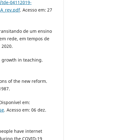
4/tde-04112019-
A_rev.pdf
. Acesso em: 27
Transitando de um ensino
 em rede, em tempos de
, 2020.
growth in teaching.
ns of the new reform.
1987.
isponí­vel em:
se
. Acesso em: 06 dez.
eople have internet
 during the COVID-19