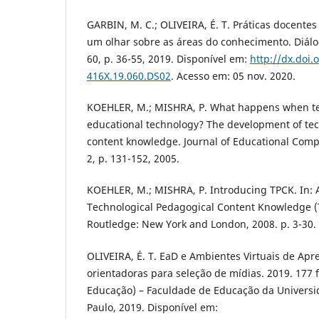
GARBIN, M. C.; OLIVEIRA, É. T. Práticas docentes
um olhar sobre as áreas do conhecimento. Diálog
60, p. 36-55, 2019. Disponí­vel em:
http://dx.doi.
416X.19.060.DS02
. Acesso em: 05 nov. 2020.
KOEHLER, M.; MISHRA, P. What happens when t
educational technology? The development of te
content knowledge. Journal of Educational Compu
2, p. 131-152, 2005.
KOEHLER, M.; MISHRA, P. Introducing TPCK. In:
Technological Pedagogical Content Knowledge (
Routledge: New York and London, 2008. p. 3-30.
OLIVEIRA, É. T. EaD e Ambientes Virtuais de A
orientadoras para seleção de mí­dias. 2019. 177
Educação) – Faculdade de Educação da Universi
Paulo, 2019. Disponí­vel em: