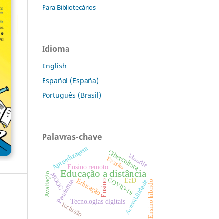
Para Bibliotecários
Idioma
English
Español (España)
Português (Brasil)
Palavras-chave
Aprendizagem
Cibercultura
Moodle
Evasão
Ensino remoto
Educação a distância
Avaliação
MOOC
COVID-19
EaD
Educação
Pandemia
Acessibilidade
Ensino
Ensino híbrido
Tecnologias digitais
Inclusão