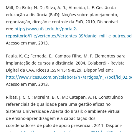
Mill, D.; Brito, N. D.; Silva, A. R.; Almeida, L. F. Gestão da
educação a distância (EaD): Noções sobre planejamento,
organização, direção e controle da EaD. 2010. Disponí­vel
em:
http://www.ufsj.edu.br/portal2-
repositorio/File/vertentes/Vertentes_35/daniel_mill_e_outros.pd
Acesso em mar. 2013.
Paula, K. C.; Ferneda, E.; Campos Filho, M. P. Elementos para
implantação de cursos a distância. 2004. Colabor@ - Revista
Digital da CVA, Ricesu ISSN 1519-8529. Disponí­vel em:
http://www.ricesu.com.br/colabora/n7/artigos/n_7/pdf/id_02.p
Acesso em mar. 2013.
Ribas, J. C. C.; Moreira, B. C. M.; Catapan, A. H. Construindo
referenciais de qualidade para uma gestão eficaz no
Sistema Universidade Aberta do Brasil: o ambiente virtual
de ensino-aprendizagem e a capacitação dos
coordenadores de polo de apoio presencial. 2011. Disponí­