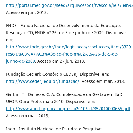
http://portal.mec.gov.br/seed/arquivos/pdf/tvescola/leis/lein9
Acesso em jun. 2013.
FNDE - Fundo Nacional de Desenvolvimento da Educação.
Resolução CD/FNDE nº 26, de 5 de junho de 2009. Disponí­vel
em:
http://www.fnde.gov.br/fnde/legislacao/resolucoes/item/3320-
resolu%C3%A7%C3%A3o-cd-fnde-n%C2%BA-26-de-5-de-
junho-de-2009
. Acesso em 27 jun. 2013.
Fundação Cecierj: Consórcio CEDERJ. Disponí­vel em:
http://www.cederj.edu.br/fundacao/
. Acesso em mar. 2013.
Garbin, T.; Dainese, C. A. Complexidade da Gestão em EaD:
UFOP. Ouro Preto, maio 2010. Disponí­vel em:
http://www.abed.org.br/congresso2010/cd/352010000655.pdf
.
Acesso em mar. 2013.
Inep - Instituto Nacional de Estudos e Pesquisas