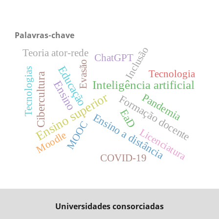
Palavras-chave
Inclusão
Teoria ator-rede
ChatGPT
Evasão
Educação
Tecnologias
Tecnologia
Cibercultura
Inteligência artificial
Ensino
Ensino superior
Pandemia
Formação docente
EaD
Ensino a distância
MOOC
Licenciatura
Moodle
COVID-19
Universidades consorciadas