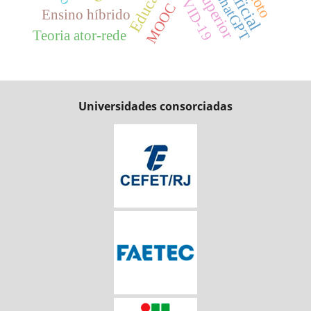
Educação
COVID-19
ChatGPT
MOOC
Ensino híbrido
Teoria ator-rede
Universidades consorciadas