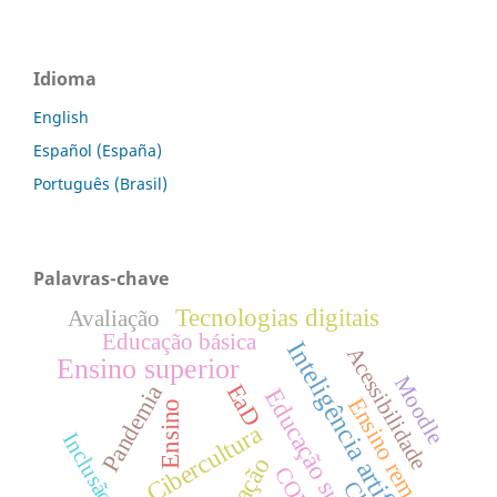
Idioma
English
Español (España)
Português (Brasil)
Palavras-chave
Tecnologias digitais
Avaliação
Educação básica
Inteligência artificial
Acessibilidade
Ensino superior
Moodle
Pandemia
EaD
Educação superior
Ensino remoto
Ensino
Cibercultura
Inclusão