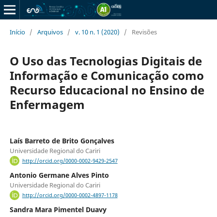
Início
/
Arquivos
/
v. 10 n. 1 (2020)
/
Revisões
O Uso das Tecnologias Digitais de
Informação e Comunicação como
Recurso Educacional no Ensino de
Enfermagem
Laí­s Barreto de Brito Gonçalves
Universidade Regional do Cariri
http://orcid.org/0000-0002-9429-2547
Antonio Germane Alves Pinto
Universidade Regional do Cariri
http://orcid.org/0000-0002-4897-1178
Sandra Mara Pimentel Duavy