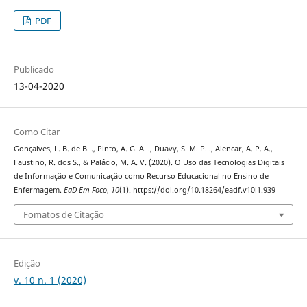
PDF
Publicado
13-04-2020
Como Citar
Gonçalves, L. B. de B. ., Pinto, A. G. A. ., Duavy, S. M. P. ., Alencar, A. P. A.,
Faustino, R. dos S., & Palácio, M. A. V. (2020). O Uso das Tecnologias Digitais
de Informação e Comunicação como Recurso Educacional no Ensino de
Enfermagem.
EaD Em Foco
,
10
(1). https://doi.org/10.18264/eadf.v10i1.939
Fomatos de Citação
Edição
v. 10 n. 1 (2020)